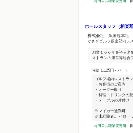
-
梅田公共職業安定所
ホールスタッフ（相楽
株式会社 魚国総本社
-
かさぎゴルフ倶楽部内レ
創業１００年を誇る老
ストランの運営等総合
時給 1,125円
- パート
ゴルフ場内レストラ
・お客様のご案内
・オーダー取り
・料理・ドリンクの
・テーブルの片付け
※マイカー通勤可
※未経験者... ハローワー
-
梅田公共職業安定所