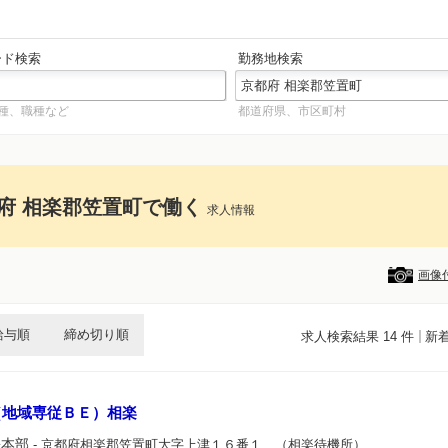
ード検索
勤務地検索
種、職種など
都道府県、市区町村
府 相楽郡笠置町で働く
求人情報
画像
給与順
締め切り順
求人検索結果 14 件
新
（地域専従ＢＥ）相楽
畿本部
- 京都府相楽郡笠置町大字上津１６番１ （相楽待機所）