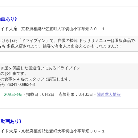
動画あり》
サイド大扇
- 京都府相楽郡笠置町大字切山小字草畑３０－１
上げられた「ドライブイン」で、自慢の松茸 ドッサリメニューは看板商品で
方も 多数来店されます。接客で有名人と出会えるかもしれませんよ！
焼き屋を併設した国道沿いにあるドライブイン
務のお仕事です。
分の食事を４名のスタッフで調理します。
26041-00963461
-
掲載日：6月2日
応募期限：8月31日
-
関連求人情報
所 木津出張所
Ｒ動画あり》
サイド大扇
- 京都府相楽郡笠置町大字切山小字草畑３０－１