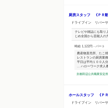
厨房スタッフ 《ＰＲ
ドライブイン リバー
テレビや雑誌にも取り
じめ全国から芸能人の
時給 1,122円
- パート
農産物直売所、たこ
レストランの厨房業
平日は平均１００人
... ハローワーク求人番号 
京都田辺公共職業安定
ホールスタッフ 《Ｐ
ドライブイン リバー