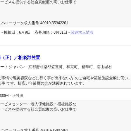
サービスを提供する社会貢献度の高いお仕事で
ハローワーク求人番号 40010-35942261
-
掲載日：6月9日
応募期限：8月31日
-
関連求人情報
所
師（正）／相楽郡笠置
ポートジャパン
- 京都府相楽郡笠置町、和束町、精華町、南山城村
ご事情で理美容院などに行く事が出来ない方 のご自宅や福祉施設全般に伺い
仕事 です。幅広い年齢層の方が活躍されています。
000円
- 正社員
サービスセンター・老人保健施設・福祉施設な
サービスを提供する社会貢献度の高いお仕事で
ハローワーク求人番号 40010-35807461