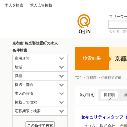
求人を検索
求人広告掲載
フリーワ
会社名、業
仕事探
しの求
京都府 相楽郡笠置町の求人
人サイ
条件検索
トQ-JiN
京都
検索結果
雇用形態
地域
職種
TOP
京都府
相楽郡笠置町
待遇・都合
求人の特徴
並び替え
掲載順
掲載日で検索
応募期限で検索
セキュリティスタッフ
セコム 株式会社 近