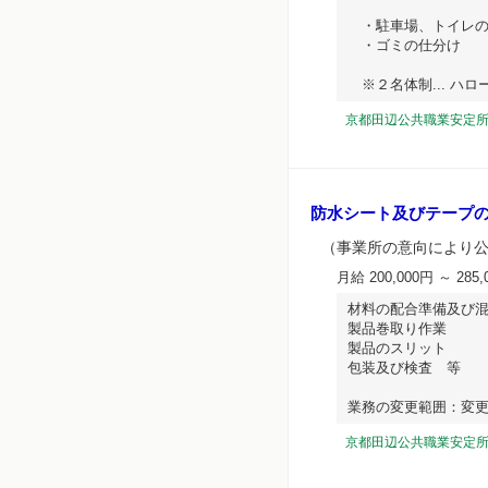
・駐車場、トイレの
・ゴミの仕分け
※２名体制... ハローワ
京都田辺公共職業安定
防水シート及びテープ
（事業所の意向により
月給 200,000円 ～ 285,
材料の配合準備及び
製品巻取り作業
製品のスリット
包装及び検査 等
業務の変更範囲：変更なし.
京都田辺公共職業安定