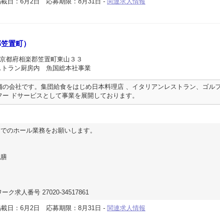
掲載日：6月2日
応募期限：8月31日
-
関連求人情報
郡笠置町）
 京都府相楽郡笠置町東山３３
ストラン厨房内 魚国総本社事業
舗の会社です。集団給食をはじめ日本料理店 、イタリアンレストラン、ゴル
フー ドサービスとして事業を展開しております。
ンでのホール業務をお願いします。
配膳
ク求人番号 27020-34517861
掲載日：6月2日
応募期限：8月31日
-
関連求人情報