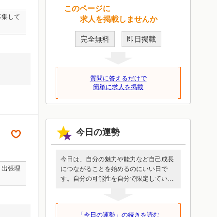
このページに
募集して
求人を掲載しませんか
完全無料
即日掲載
質問に答えるだけで
簡単に求人を掲載
今日の運勢
今日は、自分の魅力や能力など自己成長
、出張理
につながることを始めるのにいい日で
す。自分の可能性を自分で限定していな
いか、振返ってみましょう。これまで蓄
積したスキルを伸ばすことから始めても
いいかもしれません。自分という人間が
「今日の運勢」の続きを読む