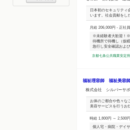
日本初のセキュリティ
います。社会貢献をし
月給 206,000円
- 正社
※未経験者大歓迎！
待機所で待機し（仮
急行し安全確認および報告
京都七条公共職業安定
福祉理容師 福祉美容
株式会社 シルバーサ
お体のご都合や色々な
美容サービスを行うお
時給 1,800円 ～ 2,500
個人宅・病院・デイ