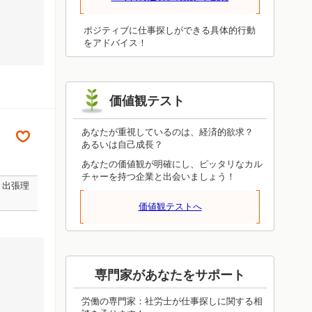
厚みを増し、成長して柱になるための道
がスタートしそうです。あなた自身のセ
ールスポイントは、やる気や生き甲斐に
ポジティブに仕事探しができる具体的行動
ちゃんとつながっていますか？本当の能
をアドバイス！
力が開花するには、外からの評価ではな
く自己評価を高めることが大切です。
価値観テスト
あなたが重視しているのは、経済的欲求？
あるいは自己成長？
あなたの価値観が明確にし、ピッタリなカル
チャーを持つ企業と出会いましょう！
、出張理
価値観テストへ
専門家があなたをサポート
労働の専門家：社労士が仕事探しに関する相