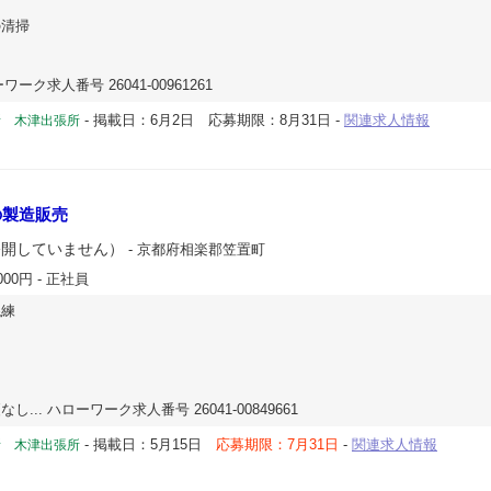
清掃
ーク求人番号 26041-00961261
-
掲載日：6月2日
応募期限：8月31日
-
関連求人情報
所 木津出張所
の製造販売
公開していません）
- 京都府相楽郡笠置町
000円
- 正社員
混練
.. ハローワーク求人番号 26041-00849661
-
掲載日：5月15日
応募期限：7月31日
-
関連求人情報
所 木津出張所