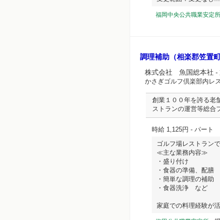
福岡中央公共職業安定
調理補助（相楽郡笠置
株式会社 魚国総本社
-
かさぎゴルフ倶楽部内レ
創業１００年を誇る老
ストランの運営等総合
時給 1,125円
- パート
ゴルフ場レストラン
≪主な業務内容≫
・盛り付け
・食器の準備、配膳
・簡単な調理の補助
・食器洗浄 など
家庭での料理経験が活かせ