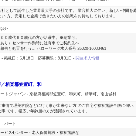
会社として誕生した業界最大手の会社です。 業容拡大に伴い、新しい仲間を
たい 方、安定した企業で働きたい方の挑戦をお待ちしております。
員以外
※５０歳代６０歳代の方が活躍中。※副業可。
眠あり）センサー作動時に社有車でご契約先へ
と処置を行う... ハローワーク求人番号 26020-16033461
-
掲載日：6月18日
応募期限：8月31日
-
関連求人情報
所
師／相楽郡笠置町、和
ポートジャパン
- 京都府相楽郡笠置町、和束町、精華町、南山城村
ご事情で理美容院などに行く事が出来ない方 のご自宅や福祉施設全般に伺い
仕事 です。幅広い年齢層の方が活躍されています。
円
- パート
サービスセンター・老人保健施設・福祉施設な