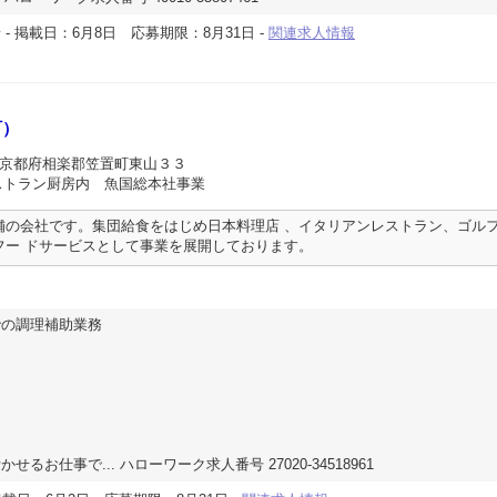
-
掲載日：6月8日
応募期限：8月31日
-
関連求人情報
所
町）
 京都府相楽郡笠置町東山３３
ストラン厨房内 魚国総本社事業
舗の会社です。集団給食をはじめ日本料理店 、イタリアンレストラン、ゴル
フー ドサービスとして事業を展開しております。
での調理補助業務
るお仕事で... ハローワーク求人番号 27020-34518961