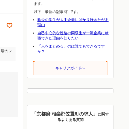
ます。
以下、最新の記事3件です。
昨今の学生が大手企業にばかり行きたがる
理由
自己中心的な性格の同級生が一流企業に就
職できた理由を知りたい
「人をまとめる」のは誰でもできるです
フ場のレ
か？
キャリアガイドへ
「京都府 相楽郡笠置町の求人」
に関す
るよくある質問