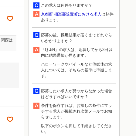
この求人は何件ありますか？
京都府 相楽郡笠置町における求人
は14件
あります。
応募の後、採用結果が届くまでどれぐら
、関西は
いかかりますか？
「Q-JiN」の求人は、応募してから3日以
内に結果通知が届きます。
ハローワークやバイトルなど他媒体の求
人については、そちらの基準に準拠しま
す。
応募したい求人が見つからなかった場合
はどうすればいいですか？
条件を保存すれば、お探しの条件にマッ
チする求人が掲載され次第メールでお知
らせします。
以下のボタンを押して手続きしてくださ
い。