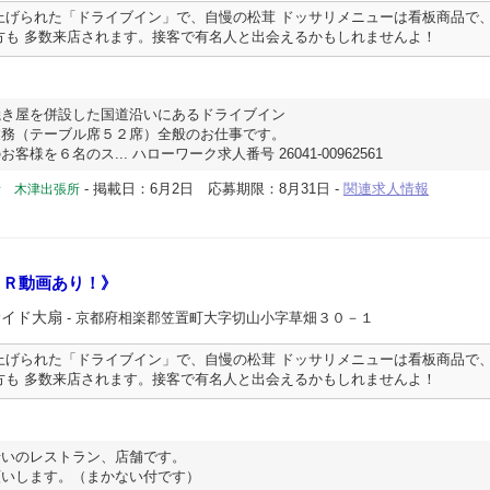
上げられた「ドライブイン」で、自慢の松茸 ドッサリメニューは看板商品で
方も 多数来店されます。接客で有名人と出会えるかもしれませんよ！
焼き屋を併設した国道沿いにあるドライブイン
業務（テーブル席５２席）全般のお仕事です。
様を６名のス... ハローワーク求人番号 26041-00962561
-
掲載日：6月2日
応募期限：8月31日
-
関連求人情報
所 木津出張所
ＰＲ動画あり！》
サイド大扇
- 京都府相楽郡笠置町大字切山小字草畑３０－１
上げられた「ドライブイン」で、自慢の松茸 ドッサリメニューは看板商品で
方も 多数来店されます。接客で有名人と出会えるかもしれませんよ！
沿いのレストラン、店舗です。
いします。（まかない付です）