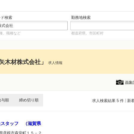
ード検索
勤務地検索
種、職種など
都道府県、市区町村
矢木材株式会社」
求人情報
画像
給与順
締め切り順
求人検索結果 5 件
新
送スタッフ （滋賀県
賀県彦根市森堂町１５－２