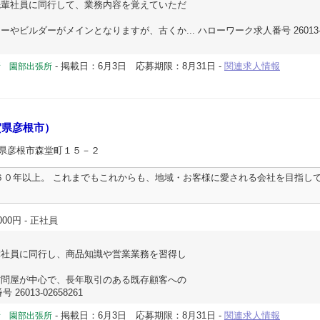
先輩社員に同行して、業務内容を覚えていただ
やビルダーがメインとなりますが、古くか... ハローワーク求人番号 26013-02
-
掲載日：6月3日
応募期限：8月31日
-
関連求人情報
所 園部出張所
賀県彦根市）
賀県彦根市森堂町１５－２
６０年以上。 これまでもこれからも、地域・お客様に愛される会社を目指して
000円
- 正社員
輩社員に同行し、商品知識や営業業務を習得し
材問屋が中心で、長年取引のある既存顧客への
26013-02658261
-
掲載日：6月3日
応募期限：8月31日
-
関連求人情報
所 園部出張所