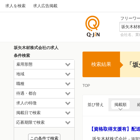
求人を検索
求人広告掲載
フリーワ
会社名、業
仕事探
しの求
坂矢木材株式会社の求人
人サイ
条件検索
トQ-JiN
「坂
検索結果
雇用形態
地域
職種
TOP
待遇・都合
求人の特徴
並び替え
掲載順
掲載日で検索
応募期限で検索
【資格取得支援有】配
坂矢木材株式会社
- 滋