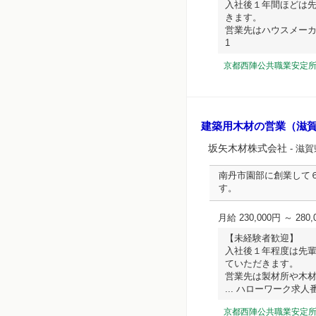
入社後１年間ほどは
きます。
営業先はハウスメーカー
1
京都西陣公共職業安定
建築用木材の営業（滋
坂矢木材株式会社
- 滋
南丹市園部に創業して
す。
月給 230,000円 ～ 280,
【未経験者歓迎】
入社後１年程度は先
ていただきます。
営業先は製材所や木
... ハローワーク求人番号 
京都西陣公共職業安定