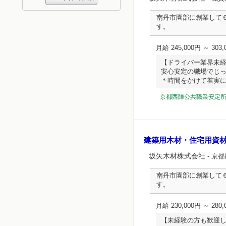
南丹市園部に創業して
す。
月給 245,000円 ～ 303,
【ドライバー業界未
安心安定の職場でじ
＊時間をかけて着実にステ
京都西陣公共職業安定
建築用木材・住宅用資
坂矢木材株式会社
- 京
南丹市園部に創業して
す。
月給 230,000円 ～ 280,
【未経験の方も歓迎