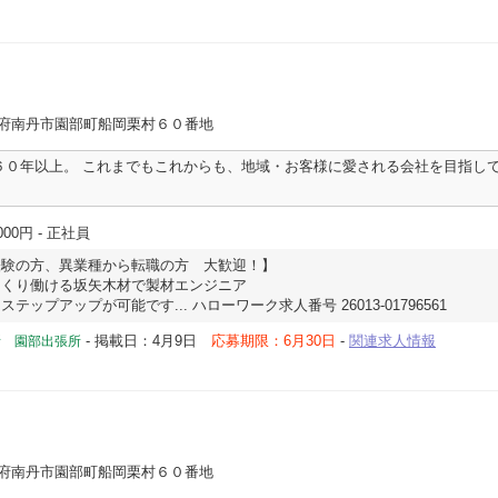
都府南丹市園部町船岡栗村６０番地
６０年以上。 これまでもこれからも、地域・お客様に愛される会社を目指して
000円
- 正社員
経験の方、異業種から転職の方 大歓迎！】
っくり働ける坂矢木材で製材エンジニア
ップアップが可能です... ハローワーク求人番号 26013-01796561
-
掲載日：4月9日
応募期限：6月30日
-
関連求人情報
所 園部出張所
都府南丹市園部町船岡栗村６０番地