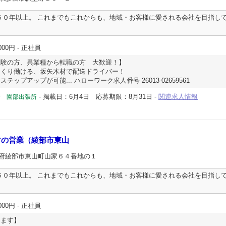
６０年以上。 これまでもこれからも、地域・お客様に愛される会社を目指して
000円
- 正社員
経験の方、異業種から転職の方 大歓迎！】
っくり働ける、坂矢木材で配送ドライバー！
ップアップが可能... ハローワーク求人番号 26013-02659561
-
掲載日：6月4日
応募期限：8月31日
-
関連求人情報
所 園部出張所
材の営業（綾部市東山
都府綾部市東山町山家６４番地の１
６０年以上。 これまでもこれからも、地域・お客様に愛される会社を目指して
000円
- 正社員
します】