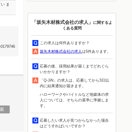
い ま
「坂矢木材株式会社の求人」
に関するよ
くある質問
この求人は何件ありますか？
79746
坂矢木材株式会社の求人
は5件あります。
応募の後、採用結果が届くまでどれぐら
いかかりますか？
「Q-JiN」の求人は、応募してから3日以
内に結果通知が届きます。
ハローワークやバイトルなど他媒体の求
人については、そちらの基準に準拠しま
す。
応募したい求人が見つからなかった場合
はどうすればいいですか？