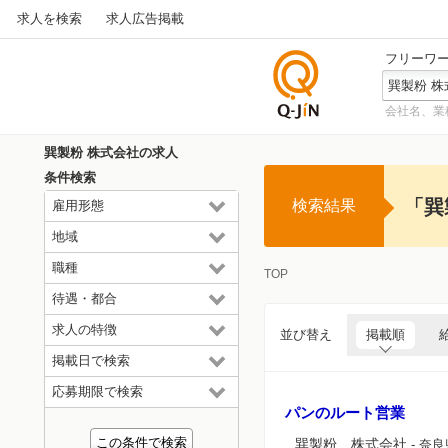
求人を検索
求人広告掲載
フリーワ
会社名、業
仕事探
しの求
巽製粉 株式会社の求人
人サイ
条件検索
トQ-JiN
「巽
検索結果
雇用形態
地域
職種
TOP
待遇・都合
求人の特徴
並び替え
掲載順
掲載日で検索
応募期限で検索
パンのルート営業
巽製粉 株式会社
- 奈