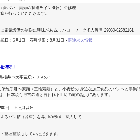
（食パン、素麺の製造ライン機器）の修理、
務を行っていただきます。
設備の制御に興味がある... ハローワーク求人番号 29030-02582161
掲載日：6月1日
応募期限：8月31日
-
関連求人情報
移動整理
良県桜井市大字粟殿７８９の１
る伝統手延べ素麺（三輪素麺）と、小麦粉の 身近な加工食品のパンへと事業
場は、日本現存最古の道と言われる山辺の道の起点にあります。
200円
- 正社員以外
用するパン箱（番重）を専用の機械に投入して
動・整理整頓もしていただきます。