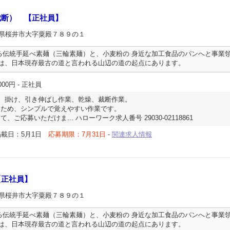
裁断） 【正社員】
良県桜井市大字粟殿７８９の１
る伝統手延べ素麺（三輪素麺）と、小麦粉の 身近な加工食品のパンへと事業
場は、日本現存最古の道と言われる山辺の道の起点にあります。
000円
- 正社員
、掛け、引き伸ばし作業、乾燥、裁断作業。
ため、シンプルで覚えやすい作業です。
ご応募いただけま... ハローワーク求人番号 29030-02118861
掲載日：5月1日
応募期限：7月31日
-
関連求人情報
【正社員】
良県桜井市大字粟殿７８９の１
る伝統手延べ素麺（三輪素麺）と、小麦粉の 身近な加工食品のパンへと事業
場は、日本現存最古の道と言われる山辺の道の起点にあります。