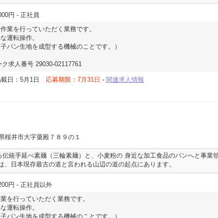
000円
- 正社員
型作業を行っていただく業務です。
な運転操作。
子パン生地を成型する機械のことです。）
求人番号 29030-02117761
掲載日：5月1日
応募期限：7月31日
-
関連求人情報
良県桜井市大字粟殿７８９の１
る伝統手延べ素麺（三輪素麺）と、小麦粉の 身近な加工食品のパンへと事業
場は、日本現存最古の道と言われる山辺の道の起点にあります。
200円
- 正社員以外
作業を行っていただく業務です。
な運転操作。
子パン生地を成型する機械のことです。）