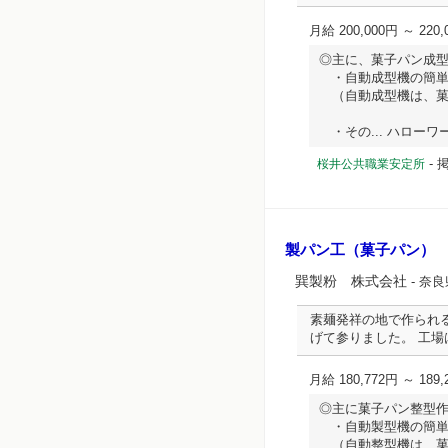
月給 200,000円 ～ 220,
◎主に、菓子パン成
・自動成型機の簡単
（自動成型機は、菓
・その... ハローワーク
-
桜井公共職業安定所
製パン工（菓子パン）
巽製粉 株式会社
- 奈
素麺発祥の地で作られ
げて参りました。 工
月給 180,772円 ～ 189,
◎主に菓子パン整型
・自動製型機の簡単
（自動整型機は、菓