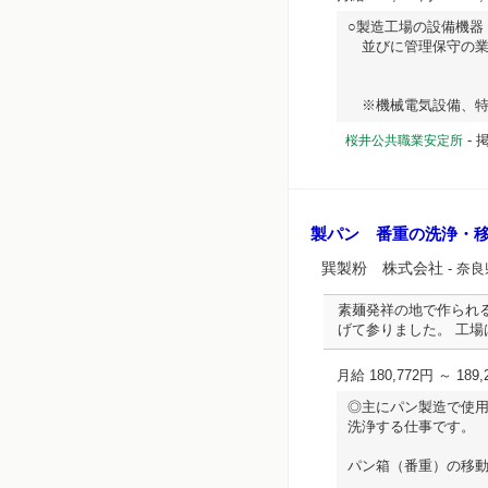
○製造工場の設備機器
並びに管理保守の業
※機械電気設備、特に電気
-
桜井公共職業安定所
製パン 番重の洗浄・
巽製粉 株式会社
- 奈
素麺発祥の地で作られ
げて参りました。 工
月給 180,772円 ～ 189,
◎主にパン製造で使
洗浄する仕事です。
パン箱（番重）の移