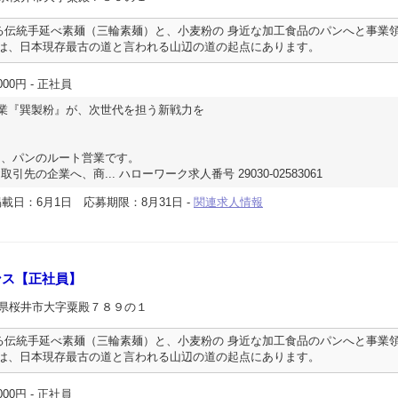
る伝統手延べ素麺（三輪素麺）と、小麦粉の 身近な加工食品のパンへと事業
場は、日本現存最古の道と言われる山辺の道の起点にあります。
000円
- 正社員
業『巽製粉』が、次世代を担う新戦力を
、パンのルート営業です。
の企業へ、商... ハローワーク求人番号 29030-02583061
掲載日：6月1日
応募期限：8月31日
-
関連求人情報
ンス【正社員】
良県桜井市大字粟殿７８９の１
る伝統手延べ素麺（三輪素麺）と、小麦粉の 身近な加工食品のパンへと事業
場は、日本現存最古の道と言われる山辺の道の起点にあります。
000円
- 正社員