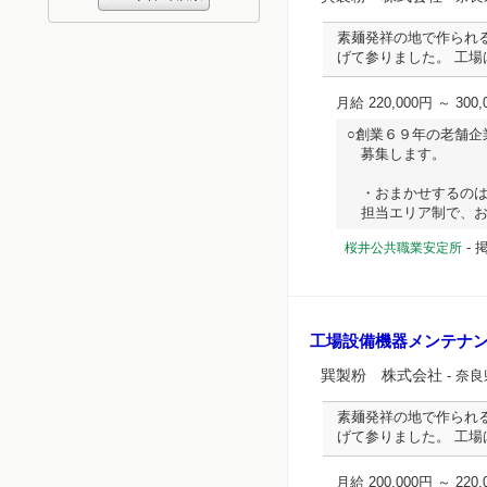
素麺発祥の地で作られ
げて参りました。 工
月給 220,000円 ～ 300,
○創業６９年の老舗企
募集します。
・おまかせするのは
担当エリア制で、お取引先
-
桜井公共職業安定所
工場設備機器メンテナ
巽製粉 株式会社
- 奈
素麺発祥の地で作られ
げて参りました。 工
月給 200,000円 ～ 220,