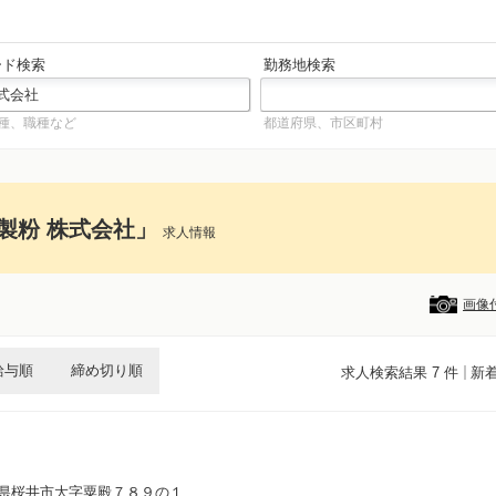
ード検索
勤務地検索
種、職種など
都道府県、市区町村
製粉 株式会社」
求人情報
画像
給与順
締め切り順
求人検索結果 7 件
新
良県桜井市大字粟殿７８９の１