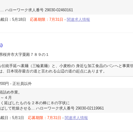
 ハローワーク求人番号 29030-02460161
載日：5月18日
応募期限：7月31日
-
関連求人情報
詰）
良県桜井市大字粟殿７８９の１
る伝統手延べ素麺（三輪素麺）と、小麦粉の 身近な加工食品のパンへと事業
場は、日本現存最古の道と言われる山辺の道の起点にあります。
200円
- 正社員以外
、箱詰め作業。
月～４月
く延ばしたものを２本の棒に８の字状に
乾燥させる... ハローワーク求人番号 29030-02119961
掲載日：5月1日
応募期限：7月31日
-
関連求人情報