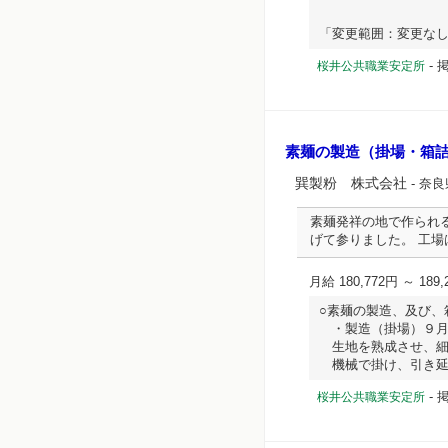
「変更範囲：変更なし...
-
掲
桜井公共職業安定所
素麺の製造（掛場・箱
巽製粉 株式会社
- 奈
素麺発祥の地で作られ
げて参りました。 工
月給 180,772円 ～ 189,
○素麺の製造、及び
・製造（掛場）９
生地を熟成させ、細
機械で掛け、引き延ばして
-
桜井公共職業安定所