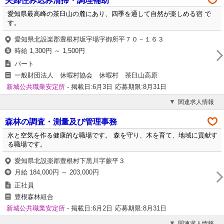
夫婦住み込み清掃・調理補助
愛知県最高峰の茶臼山の麓にあり、四季を通して自然が楽しめる宿 で
す。
愛知県北設楽郡豊根村坂宇場字御所平７０－１６３
時給 1,300円 ～ 1,500円
パート
一般財団法人 休暇村協会 休暇村 茶臼山高原
新城公共職業安定所
- 掲載日:6月3日
応募期限:8月31日
関連求人情報
森林の調査・測量及び管理事務
水と空気を作る健康的な職場です。 森を守り、木を育て、地域に貢献す
る職場です。
愛知県北設楽郡豊根村下黒川字蕨平３
月給 184,000円 ～ 203,000円
正社員
豊根森林組合
新城公共職業安定所
- 掲載日:6月2日
応募期限:8月31日
関連求人情報