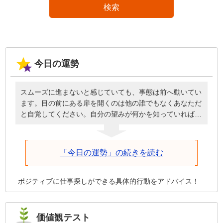
検索
今日の運勢
スムーズに進まないと感じていても、事態は前へ動いてい
ます。目の前にある扉を開くのは他の誰でもなくあなただ
と自覚してください。自分の望みが何かを知っていれば、
必要なときに頭を下げてお願いしたり、周囲に援助しても
らったりと謙虚な姿勢で臨めるはず。誰のせいにもせず自
分が歩を進めることを前提に、深刻にならず明るく元気に
「今日の運勢」の続きを読む
話しかけた方が、今日は物事がうまくいきます。
ポジティブに仕事探しができる具体的行動をアドバイス！
価値観テスト