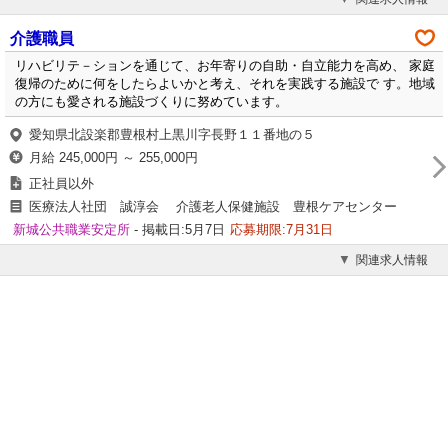
介護職員
リハビリテ－ションを通じて、お年寄りの自助・自立能力を高め、 家庭
復帰のために何をしたらよいかと考え、それを実践する施設で す。地域
の方にも愛される施設づくりに努めています。
愛知県北設楽郡豊根村上黒川字長野１１番地の５
月給 245,000円 ～ 255,000円
正社員以外
医療法人社団 誠淳会 介護老人保健施設 豊根ケアセンター
新城公共職業安定所
- 掲載日:5月7日
応募期限:7月31日
関連求人情報