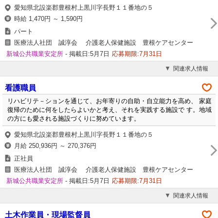
愛知県北設楽郡豊根村上黒川字長野１１番地の５
時給 1,470円 ～ 1,590円
パート
医療法人社団 誠淳会 介護老人保健施設 豊根ケアセンター
新城公共職業安定所
- 掲載日:5月7日
応募期限:7月31日
関連求人情報
看護職員
リハビリテ－ションを通じて、お年寄りの自助・自立能力を高め、 家庭
復帰のために何をしたらよいかと考え、それを実践する施設で す。地域
の方にも愛される施設づくりに努めています。
愛知県北設楽郡豊根村上黒川字長野１１番地の５
月給 250,936円 ～ 270,376円
正社員
医療法人社団 誠淳会 介護老人保健施設 豊根ケアセンター
新城公共職業安定所
- 掲載日:5月7日
応募期限:7月31日
関連求人情報
土木作業員・現場監督員