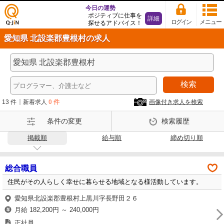
今日の運勢
ポジティブに仕事を
詳細
ログイン
メニュー
探せるアドバイス！
仕事
愛知県 北設楽郡豊根村の求人
探し
の求
人サ
イト
検索
Q-Ji
N
13 件
新着求人
0 件
画像付き求人を検索
条件の変更
検索履歴
掲載順
給与順
締め切り順
総合職員
住民がその人らしく幸せに暮らせる地域となる様活動しています。
愛知県北設楽郡豊根村上黒川字長野田２６
月給 182,200円 ～ 240,000円
正社員