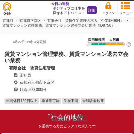
今日の運勢
ポジティブに仕事を
詳細
探せるアドバイス！
ログイン
メニュー
仕事
京都府
京都市下京区
有限会社 賃貸住宅管理の求人（企業ID4984）
探し
賃貸マンション管理業務、賃貸マンション退去立会い業務（ID8756）
の求
人サ
イト
6月22日 08時04分更新
Q-JiN
賃貸マンション管理業務、賃貸マンション退去立会
い業務
有限会社 賃貸住宅管理
正社員
京都府京都市下京区
月給 300,000円
年間休日120日以上
車通勤可能
学歴不問
未経験者歓迎
「社会的地位」
を重視する方にピッタリな求人です