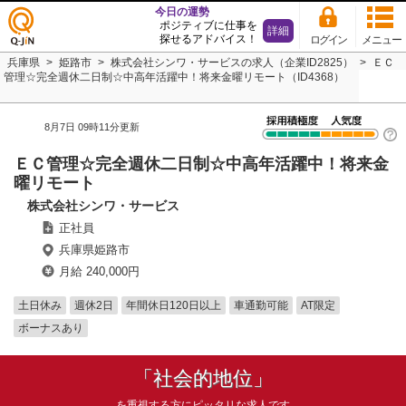
今日の運勢
ポジティブに仕事を
詳細
探せるアドバイス！
ログイン
メニュー
仕事
兵庫県
姫路市
株式会社シンワ・サービスの求人（企業ID2825）
ＥＣ
探し
管理☆完全週休二日制☆中高年活躍中！将来金曜リモート（ID4368）
の求
人サ
イト
8月7日 09時11分更新
Q-JiN
ＥＣ管理☆完全週休二日制☆中高年活躍中！将来金
曜リモート
株式会社シンワ・サービス
正社員
兵庫県姫路市
月給 240,000円
土日休み
週休2日
年間休日120日以上
車通勤可能
AT限定
ボーナスあり
「社会的地位」
を重視する方にピッタリな求人です