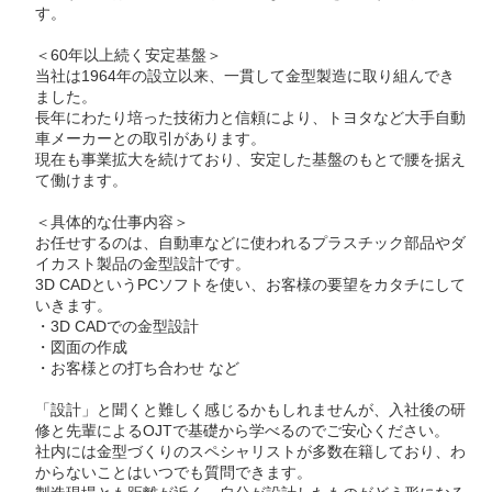
す。
＜60年以上続く安定基盤＞
当社は1964年の設立以来、一貫して金型製造に取り組んでき
ました。
長年にわたり培った技術力と信頼により、トヨタなど大手自動
車メーカーとの取引があります。
現在も事業拡大を続けており、安定した基盤のもとで腰を据え
て働けます。
＜具体的な仕事内容＞
お任せするのは、自動車などに使われるプラスチック部品やダ
イカスト製品の金型設計です。
3D CADというPCソフトを使い、お客様の要望をカタチにして
いきます。
・3D CADでの金型設計
・図面の作成
・お客様との打ち合わせ など
「設計」と聞くと難しく感じるかもしれませんが、入社後の研
修と先輩によるOJTで基礎から学べるのでご安心ください。
社内には金型づくりのスペシャリストが多数在籍しており、わ
からないことはいつでも質問できます。