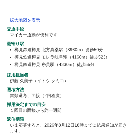
拡大地図を表示
交通手段
マイカー通勤が便利です
最寄り駅
樽見鉄道樽見 北方真桑駅（3960m）徒歩50分
樽見鉄道樽見 モレラ岐阜駅（4160m）徒歩52分
樽見鉄道樽見 糸貫駅（4330m）徒歩55分
採用担当者
伊藤 久美子（イトウ クミコ）
選考方法
書類選考、面接（2回程度）
採用決定までの目安
１回目の面接から約一週間
返信期限
いま応募すると、2026年8月12日18時までに結果通知が届き
ます。