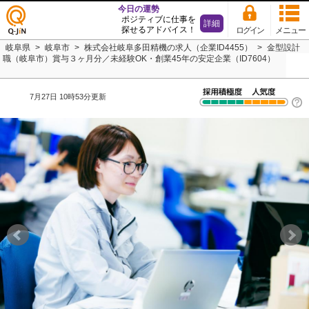
今日の運勢
ポジティブに仕事を
詳細
探せるアドバイス！
ログイン
メニュー
仕事
岐阜県
岐阜市
株式会社岐阜多田精機の求人（企業ID4455）
金型設計
探し
職（岐阜市）賞与３ヶ月分／未経験OK・創業45年の安定企業（ID7604）
の求
人サ
イト
7月27日 10時53分更新
Q-JiN