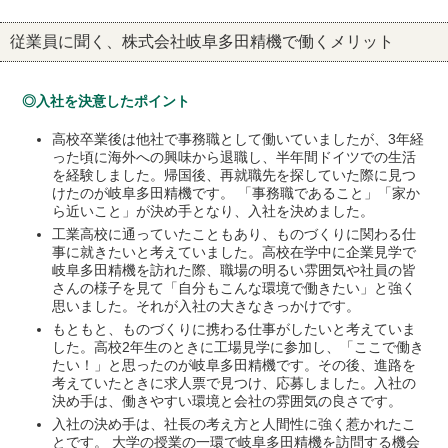
従業員に聞く、株式会社岐阜多田精機で働くメリット
◎入社を決意したポイント
高校卒業後は他社で事務職として働いていましたが、3年経
った頃に海外への興味から退職し、半年間ドイツでの生活
を経験しました。帰国後、再就職先を探していた際に見つ
けたのが岐阜多田精機です。 「事務職であること」「家か
ら近いこと」が決め手となり、入社を決めました。
工業高校に通っていたこともあり、ものづくりに関わる仕
事に就きたいと考えていました。高校在学中に企業見学で
岐阜多田精機を訪れた際、職場の明るい雰囲気や社員の皆
さんの様子を見て「自分もこんな環境で働きたい」と強く
思いました。それが入社の大きなきっかけです。
もともと、ものづくりに携わる仕事がしたいと考えていま
した。高校2年生のときに工場見学に参加し、「ここで働き
たい！」と思ったのが岐阜多田精機です。その後、進路を
考えていたときに求人票で見つけ、応募しました。入社の
決め手は、働きやすい環境と会社の雰囲気の良さです。
入社の決め手は、社長の考え方と人間性に強く惹かれたこ
とです。 大学の授業の一環で岐阜多田精機を訪問する機会