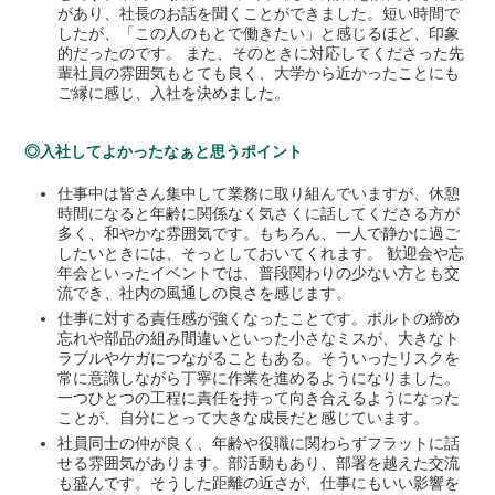
があり、社長のお話を聞くことができました。短い時間で
したが、「この人のもとで働きたい」と感じるほど、印象
的だったのです。 また、そのときに対応してくださった先
輩社員の雰囲気もとても良く、大学から近かったことにも
ご縁に感じ、入社を決めました。
◎入社してよかったなぁと思うポイント
仕事中は皆さん集中して業務に取り組んでいますが、休憩
時間になると年齢に関係なく気さくに話してくださる方が
多く、和やかな雰囲気です。もちろん、一人で静かに過ご
したいときには、そっとしておいてくれます。 歓迎会や忘
年会といったイベントでは、普段関わりの少ない方とも交
流でき、社内の風通しの良さを感じます。
仕事に対する責任感が強くなったことです。ボルトの締め
忘れや部品の組み間違いといった小さなミスが、大きなト
ラブルやケガにつながることもある。そういったリスクを
常に意識しながら丁寧に作業を進めるようになりました。
一つひとつの工程に責任を持って向き合えるようになった
ことが、自分にとって大きな成長だと感じています。
社員同士の仲が良く、年齢や役職に関わらずフラットに話
せる雰囲気があります。部活動もあり、部署を越えた交流
も盛んです。そうした距離の近さが、仕事にもいい影響を