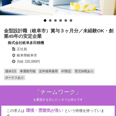
金型設計職（岐阜市）賞与３ヶ月分／未経験OK・創
業45年の安定企業
株式会社岐阜多田精機
正社員
岐阜県岐阜市
月給 220,000円
週休2日
車通勤可能
定年後再雇用
AT限定
育児休暇あり
ボーナスあり
「チームワーク」
を重視する方にピッタリな求人です
環境・雰囲気が良い
この求人は
という特徴を持っていま
す。