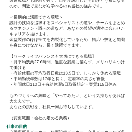
製造現場とも距離が近く、自分が設計したものがどう形になる
のか、間近で見ながら学べるのも当社の強みです。
＜長期的に活躍できる環境＞
設計の技術を追求するスペシャリストの道や、チームをまとめ
るマネジメント職への道など、あなたの希望や適性に合わせた
キャリアを描けます。
金型製作のほぼ全てを内製化しているため、幅広い技術と知識
を身につけながら、長く活躍できます。
【ワークライフバランスも大切にできる職場】
・月平均残業27.6時間。過度な残業に偏らず、メリハリをつけ
て働ける
・有給休暇の平均取得日数は13.5日で、しっかり休める環境
・平均勤続年数は17年と長く、定着率の高さが自慢
・年間休日110日＋有給休暇5日取得想定＝実質115日休み
ものづくりへの興味と「やってみたい」という気持ちがあれば
大丈夫です。
あなたの挑戦を、社員一同お待ちしています。
（変更範囲：会社の定める業務）
仕事の目的
自動車部品メーカー・住宅設備メーカー・文具メーカーなど多