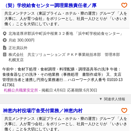
（契）学校給食センター調理業務責任者／厚
共立メンテナンス（東証プライム・ホテル・寮の運営）グループ 「人を
大事に、人が育つ会社」をポリシーとし、社員一人ひとりが 「いきいき
働く」ことを大切にしています。
北海道厚岸郡浜中町浜中桜東３２番地 「浜中町学校給食センター」
月給 300,000円
正社員以外
株式会社 共立ソリューションズ ＰＫＰ事業統括本部 管理本部
札幌支店
午前中：食材下処理・食材調理・料理配膳・調理器具等の洗浄 午後：
食後食器などの洗浄・その他業務（事務処理 書類作成等） 又、支店
管理担当者と連携し円滑な業務遂行... ハローワーク求人番号 01010-13
417361
札幌公共職業安定所
- 掲載日:4月6日
応募期限:6月30日
関連求人情報
神恵内村役場庁舎受付業務／神恵内村
共立メンテナンス（東証プライム・ホテル・寮の運営）グループ 「人を
大事に、人が育つ会社」をポリシーとし、社員一人ひとりが 「いきいき
働く」ことを大切にしています。