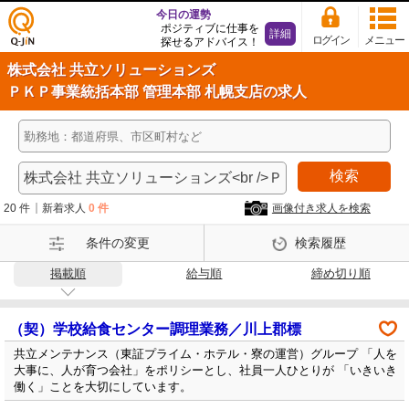
今日の運勢
ポジティブに仕事を
詳細
ログイン
メニュー
探せるアドバイス！
仕事
株式会社 共立ソリューションズ
探し
ＰＫＰ事業統括本部 管理本部 札幌支店の求人
の求
人サ
イト
Q-Ji
検索
N
20 件
新着求人
0 件
画像付き求人を検索
条件の変更
検索履歴
掲載順
給与順
締め切り順
（契）学校給食センター調理業務／川上郡標
共立メンテナンス（東証プライム・ホテル・寮の運営）グループ 「人を
大事に、人が育つ会社」をポリシーとし、社員一人ひとりが 「いきいき
働く」ことを大切にしています。