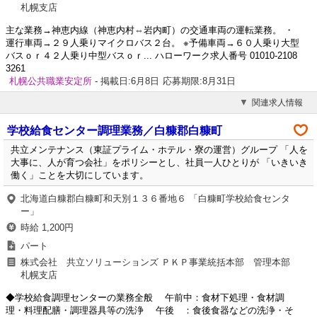
札幌支店
主な業務→神恵内線（神恵内村⇔岩内町）の交通車両の運転業務。 ・
運行車両→２９人乗りマイクロバス２台。 ※予備車両→６０人乗り大型
バスｏｒ４２人乗り中型バスｏｒ... ハローワーク求人番号 01010-2108
3261
札幌公共職業安定所
- 掲載日:6月8日
応募期限:8月31日
関連求人情報
学校給食センター調理業務／白糠郡白糠町
共立メンテナンス（東証プライム・ホテル・寮の運営）グループ 「人を
大事に、人が育つ会社」をポリシーとし、社員一人ひとりが 「いきいき
働く」ことを大切にしています。
北海道白糠郡白糠町和天別１３６番地６ 「白糠町学校給食センタ
ー」
時給 1,200円
パート
株式会社 共立ソリューションズ ＰＫＰ事業統括本部 管理本部
札幌支店
◆学校給食調理センターの業務全般 午前中：食材下処理・食材調
理・料理配膳・調理器具等の洗浄 午後 ：食後食器などの洗浄・そ