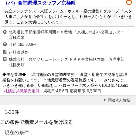
（パ）食堂調理スタッフ／京極町
共立メンテナンス（東証プライム・ホテル・寮の運営）グループ 「人を
大事に、人が育つ会社」をポリシーとし、社員一人ひとりが 「いきいき
働く」ことを大切にしています。
北海道虻田郡京極町字川西６８番地 「京極ふれあい交流センター
京極温泉」
月給 193,200円
正社員以外
株式会社 共立ソリューションズ ＰＫＰ事業統括本部 管理本部
札幌支店
◆主な業務◆ 温浴施設の食堂調理業務 食堂・厨房での簡単な調理
業務をお願いします。 ＊地元密着型の温浴施設です。 みなさんで、
いきいき働ける楽しい職場を... ハローワーク求人番号 01010-13410561
札幌公共職業安定所
- 掲載日:4月6日
応募期限:6月30日
関連求人情報
1-20件
この条件で新着メールを受け取る
現在の条件：