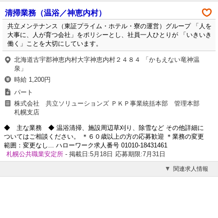
清掃業務（温浴／神恵内村）
共立メンテナンス（東証プライム・ホテル・寮の運営）グループ 「人を
大事に、人が育つ会社」をポリシーとし、社員一人ひとりが 「いきいき
働く」ことを大切にしています。
北海道古宇郡神恵内村大字神恵内村２４８４ 「かもえない竜神温
泉」
時給 1,200円
パート
株式会社 共立ソリューションズ ＰＫＰ事業統括本部 管理本部
札幌支店
◆ 主な業務 ◆ 温浴清掃、施設周辺草刈り、除雪など その他詳細に
ついてはご相談ください。 ＊６０歳以上の方の応募歓迎 ＊業務の変更
範囲：変更なし... ハローワーク求人番号 01010-18431461
札幌公共職業安定所
- 掲載日:5月18日
応募期限:7月31日
関連求人情報