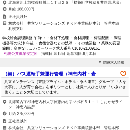
北海道川上郡標茶町川上１丁目２５ 「標茶町学校給食共同調理場」
月給 188,000円
正社員以外
株式会社 共立ソリューションズ ＰＫＰ事業統括本部 管理本部
札幌支店
学校給食調理業務 午前中 ・食材下処理 ・食材調理 ・料理配膳 ・調理
機器等の洗浄 午後 ・食後食器などの洗浄 ・その他業務 ＊業務の変更
範囲：変更なし... ハローワーク求人番号 01010-21089161
札幌公共職業安定所
- 掲載日:6月8日
応募期限:8月31日
関連求人情報
（契）バス運転手兼運行管理（神恵内村・岩
共立メンテナンス（東証プライム・ホテル・寮の運営）グループ 「人を
大事に、人が育つ会社」をポリシーとし、社員一人ひとりが 「いきいき
働く」ことを大切にしています。
北海道古宇郡神恵内村大字神恵内村字ツボ石５１－１ しおかぜライ
ン 神恵内詰所
月給 275,000円
正社員以外
株式会社 共立ソリューションズ ＰＫＰ事業統括本部 管理本部