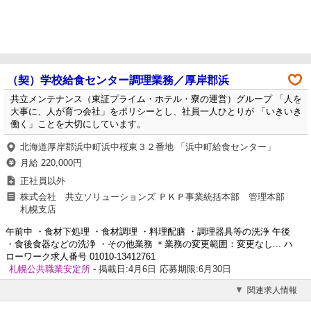
（契）学校給食センター調理業務／厚岸郡浜
共立メンテナンス（東証プライム・ホテル・寮の運営）グループ 「人を
大事に、人が育つ会社」をポリシーとし、社員一人ひとりが 「いきいき
働く」ことを大切にしています。
北海道厚岸郡浜中町浜中桜東３２番地 「浜中町給食センター」
月給 220,000円
正社員以外
株式会社 共立ソリューションズ ＰＫＰ事業統括本部 管理本部
札幌支店
午前中 ・食材下処理 ・食材調理 ・料理配膳 ・調理器具等の洗浄 午後
・食後食器などの洗浄 ・その他業務 ＊業務の変更範囲：変更なし... ハ
ローワーク求人番号 01010-13412761
札幌公共職業安定所
- 掲載日:4月6日
応募期限:6月30日
関連求人情報