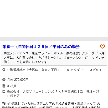
栄養士（年間休日１２５日／平日のみの勤務
共立メンテナンス（東証プライム・ホテル・寮の運営）グループ 「人を
大事に、人が育つ会社」をポリシーとし、社員一人ひとりが 「いきいき
働く」ことを大切にしています。
北海道札幌市中央区南１条東３丁目１１－９ カタギリ１－３ビル１
Ｆ
月給 270,000円
正社員
株式会社 共立ソリューションズ ＰＫＰ事業統括本部 管理本部
札幌支店
当社が受託している主に道東エリアの学校給食業務・現場スタッフ の
衛生巡回指導や研修対応、労務管理を行います。 人員不足時は代務対