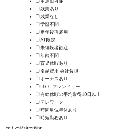
車通勤可能
残業あり
残業なし
学歴不問
定年後再雇用
AT限定
未経験者歓迎
年齢不問
育児休暇あり
引越費用 会社負担
ボーナスあり
LGBTフレンドリー
有給休暇の平均取得10日以上
テレワーク
時間単位年休あり
時短勤務あり
求人の特徴で探す