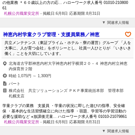
の他業務 ＊６０歳以上の方の応... ハローワーク求人番号 01010-210800
61
札幌公共職業安定所
- 掲載日:6月8日
応募期限:8月31日
関連求人情報
神恵内村学童クラブ管理・支援員業務／神恵
共立メンテナンス（東証プライム・ホテル・寮の運営）グループ 「人を
大事に、人が育つ会社」をポリシーとし、社員一人ひとりが 「いきいき
働く」ことを大切にしています。
北海道古宇郡神恵内村大字神恵内村字横澗２０－４ 神恵内村立神恵
内保育所２階
時給 1,075円 ～ 1,300円
パート
株式会社 共立ソリューションズ ＰＫＰ事業統括本部 管理本部
札幌支店
学童クラブの業務 支援員 ・学童の状況に即した遊びの指導、安全確
保 ・基本的な生活習慣確立に向けた指導 ・宿題、学習等の学習活動の
必要な援助など ※放課後児童... ハローワーク求人番号 01010-21079861
札幌公共職業安定所
- 掲載日:6月8日
応募期限:8月31日
関連求人情報