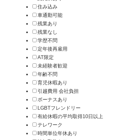
住み込み
車通勤可能
残業あり
残業なし
学歴不問
定年後再雇用
AT限定
未経験者歓迎
年齢不問
育児休暇あり
引越費用 会社負担
ボーナスあり
LGBTフレンドリー
有給休暇の平均取得10日以上
テレワーク
時間単位年休あり