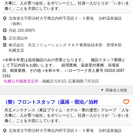
大事に、人が育つ会社」をポリシーとし、社員一人ひとりが 「いきいき
働く」ことを大切にしています。
北海道古宇郡泊村大字興志内村字茂岩２－５番地 泊村温泉施設
（仮称）
月給 220,000円
正社員以外
株式会社 共立ソリューションズ ＰＫＰ事業統括本部 管理本部
札幌支店
○令和８年度は温浴施設のみの営業となります。 施設スタッフ業務と
して下記内容をお願いします。 経理業務、温泉受付業務、浴場巡
回、精算業務、その他 ○令和９年... ハローワーク求人番号 01010-1697
2161
札幌公共職業安定所
- 掲載日:5月1日
応募期限:7月31日
関連求人情報
（契）フロントスタッフ（温浴・宿泊／泊村
共立メンテナンス（東証プライム・ホテル・寮の運営）グループ 「人を
大事に、人が育つ会社」をポリシーとし、社員一人ひとりが 「いきいき
働く」ことを大切にしています。
北海道古宇郡泊村大字興志内村字茂岩２－５番地 泊村温泉施設