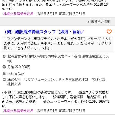
応も行って頂きます。また、各エリ... ハローワーク求人番号 01010-16
975661
札幌公共職業安定所
- 掲載日:5月1日
応募期限:7月31日
関連求人情報
（契）施設清掃管理スタッフ（温浴・宿泊／
共立メンテナンス（東証プライム・ホテル・寮の運営）グループ 「人を
大事に、人が育つ会社」をポリシーとし、社員一人ひとりが 「いきいき
働く」ことを大切にしています。
北海道古宇郡泊村大字興志内村字茂岩２－５番地 泊村温泉施設（仮
称）
月給 220,000円
正社員以外
株式会社 共立ソリューションズ ＰＫＰ事業統括本部 管理本部
札幌支店
○令和８年度は温浴施設のみの営業となります。 施設スタッフ業務と
して下記内容をお願いします。 浴場巡回、浴場清掃、館内清掃、館
内点検、施設周辺整備、 その... ハローワーク求人番号 01010-169743
61
札幌公共職業安定所
- 掲載日:5月1日
応募期限:7月31日