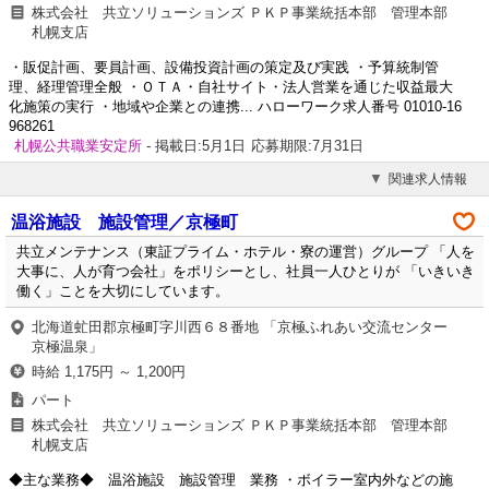
株式会社 共立ソリューションズ ＰＫＰ事業統括本部 管理本部
札幌支店
・販促計画、要員計画、設備投資計画の策定及び実践 ・予算統制管
理、経理管理全般 ・ＯＴＡ・自社サイト・法人営業を通じた収益最大
化施策の実行 ・地域や企業との連携... ハローワーク求人番号 01010-16
968261
札幌公共職業安定所
- 掲載日:5月1日
応募期限:7月31日
関連求人情報
温浴施設 施設管理／京極町
共立メンテナンス（東証プライム・ホテル・寮の運営）グループ 「人を
大事に、人が育つ会社」をポリシーとし、社員一人ひとりが 「いきいき
働く」ことを大切にしています。
北海道虻田郡京極町字川西６８番地 「京極ふれあい交流センター
京極温泉」
時給 1,175円 ～ 1,200円
パート
株式会社 共立ソリューションズ ＰＫＰ事業統括本部 管理本部
札幌支店
◆主な業務◆ 温浴施設 施設管理 業務 ・ボイラー室内外などの施