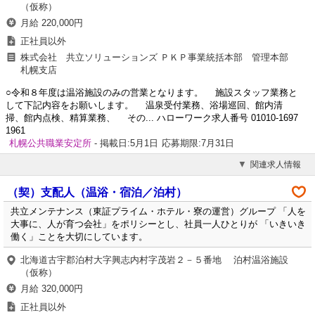
（仮称）
月給 220,000円
正社員以外
株式会社 共立ソリューションズ ＰＫＰ事業統括本部 管理本部
札幌支店
○令和８年度は温浴施設のみの営業となります。 施設スタッフ業務と
して下記内容をお願いします。 温泉受付業務、浴場巡回、館内清
掃、館内点検、精算業務、 その... ハローワーク求人番号 01010-1697
1961
札幌公共職業安定所
- 掲載日:5月1日
応募期限:7月31日
関連求人情報
（契）支配人（温浴・宿泊／泊村）
共立メンテナンス（東証プライム・ホテル・寮の運営）グループ 「人を
大事に、人が育つ会社」をポリシーとし、社員一人ひとりが 「いきいき
働く」ことを大切にしています。
北海道古宇郡泊村大字興志内村字茂岩２－５番地 泊村温浴施設
（仮称）
月給 320,000円
正社員以外