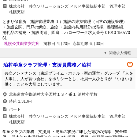
株式会社 共立ソリューションズ ＰＫＰ事業統括本部 管理本部
札幌支店
とまり保育所 施設管理業務 １）施設の維持管理（日常の施設管理）
・施設玄関、門戸の解錠、施錠 ・施設内共用部分の清掃、整理整頓、
消耗品の補充 ・施設周辺、園庭... ハローワーク求人番号 01010-150770
61
札幌公共職業安定所
- 掲載日:4月20日
応募期限:6月30日
関連求人情報
泊村学童クラブ管理・支援員業務／泊村
共立メンテナンス（東証プライム・ホテル・寮の運営）グループ 「人を
大事に、人が育つ会社」をポリシーとし、社員一人ひとりが 「いきいき
働く」ことを大切にしています。
北海道古宇郡泊村大字盃村１３４番１ 泊村小学校
時給 1,310円
パート
株式会社 共立ソリューションズ ＰＫＰ事業統括本部 管理本部
札幌支店
学童クラブの業務 支援員 ・児童の状況に即した遊びの指導、安全確