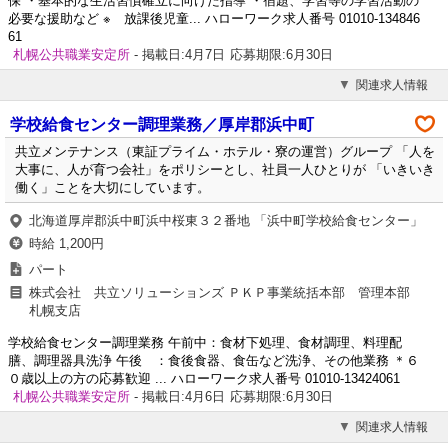
保 ・基本的な生活習慣確立に向けた指導 ・宿題、学習等の学習活動の
必要な援助など ※ 放課後児童... ハローワーク求人番号 01010-134846
61
札幌公共職業安定所
- 掲載日:4月7日
応募期限:6月30日
関連求人情報
学校給食センター調理業務／厚岸郡浜中町
共立メンテナンス（東証プライム・ホテル・寮の運営）グループ 「人を
大事に、人が育つ会社」をポリシーとし、社員一人ひとりが 「いきいき
働く」ことを大切にしています。
北海道厚岸郡浜中町浜中桜東３２番地 「浜中町学校給食センター」
時給 1,200円
パート
株式会社 共立ソリューションズ ＰＫＰ事業統括本部 管理本部
札幌支店
学校給食センター調理業務 午前中：食材下処理、食材調理、料理配
膳、調理器具洗浄 午後 ：食後食器、食缶など洗浄、その他業務 ＊６
０歳以上の方の応募歓迎 ... ハローワーク求人番号 01010-13424061
札幌公共職業安定所
- 掲載日:4月6日
応募期限:6月30日
関連求人情報