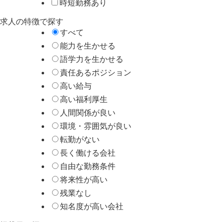
時短勤務あり
求人の特徴で探す
すべて
能力を生かせる
語学力を生かせる
責任あるポジション
高い給与
高い福利厚生
人間関係が良い
環境・雰囲気が良い
転勤がない
長く働ける会社
自由な勤務条件
将来性が高い
残業なし
知名度が高い会社