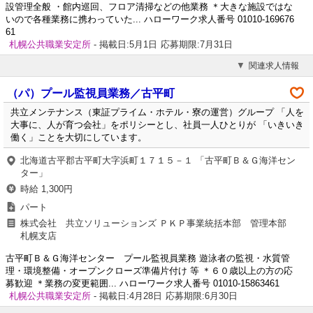
設管理全般 ・館内巡回、フロア清掃などの他業務 ＊大きな施設ではな
いので各種業務に携わっていた... ハローワーク求人番号 01010-169676
61
札幌公共職業安定所
- 掲載日:5月1日
応募期限:7月31日
関連求人情報
（パ）プール監視員業務／古平町
共立メンテナンス（東証プライム・ホテル・寮の運営）グループ 「人を
大事に、人が育つ会社」をポリシーとし、社員一人ひとりが 「いきいき
働く」ことを大切にしています。
北海道古平郡古平町大字浜町１７１５－１ 「古平町Ｂ＆Ｇ海洋セン
ター」
時給 1,300円
パート
株式会社 共立ソリューションズ ＰＫＰ事業統括本部 管理本部
札幌支店
古平町Ｂ＆Ｇ海洋センター プール監視員業務 遊泳者の監視・水質管
理・環境整備・オープンクローズ準備片付け 等 ＊６０歳以上の方の応
募歓迎 ＊業務の変更範囲... ハローワーク求人番号 01010-15863461
札幌公共職業安定所
- 掲載日:4月28日
応募期限:6月30日