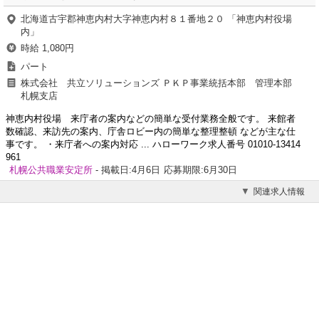
北海道古宇郡神恵内村大字神恵内村８１番地２０ 「神恵内村役場
内」
時給 1,080円
パート
株式会社 共立ソリューションズ ＰＫＰ事業統括本部 管理本部
札幌支店
神恵内村役場 来庁者の案内などの簡単な受付業務全般です。 来館者
数確認、来訪先の案内、庁舎ロビー内の簡単な整理整頓 などが主な仕
事です。 ・来庁者への案内対応 ... ハローワーク求人番号 01010-13414
961
札幌公共職業安定所
- 掲載日:4月6日
応募期限:6月30日
関連求人情報