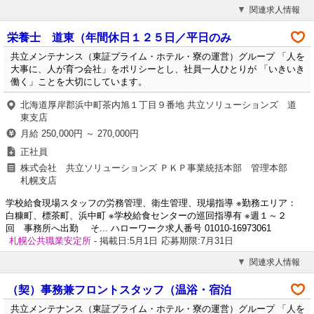
関連求人情報
栄養士 道東（年間休日１２５日／平日のみ
共立メンテナンス（東証プライム・ホテル・寮の運営）グループ 「人を
大事に、人が育つ会社」をポリシーとし、社員一人ひとりが 「いきいき
働く」ことを大切にしています。
北海道厚岸郡浜中町茶内旭１丁目９番地 共立ソリューションズ 道
東支店
月給 250,000円 ～ 270,000円
正社員
株式会社 共立ソリューションズ ＰＫＰ事業統括本部 管理本部
札幌支店
学校給食現場スタッフの労務管理、衛生管理、現場指導 ※勤務エリア：
白糠町、標茶町、浜中町 ※学校給食センターの巡回指導有 ※週１～２
回 事務所へ出勤 そ... ハローワーク求人番号 01010-16973061
札幌公共職業安定所
- 掲載日:5月1日
応募期限:7月31日
関連求人情報
（契）事務兼フロントスタッフ（温浴・宿泊
共立メンテナンス（東証プライム・ホテル・寮の運営）グループ 「人を