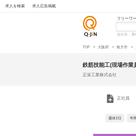
求人を検索
求人広告掲載
フリーワ
会社名、業
仕事探
しの求
TOP
大阪府
枚方市
人サイ
トQ-JiN
鉄筋技能工(現場作業員
正栄工業株式会社
正社員
週休2日
年