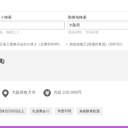
ード検索
勤務地検索
種、職種など
都道府県、市区町村
正栄工業株式会社の求人（企業ID5045）
鉄筋技能工(現場作業員)（ID8701）
)
大阪府枚方市
月給 220,000円
間休日120日以上
社員寮あり
学歴不問
未経験者歓迎