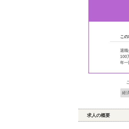
この
退職
10
年一
経
求人の概要