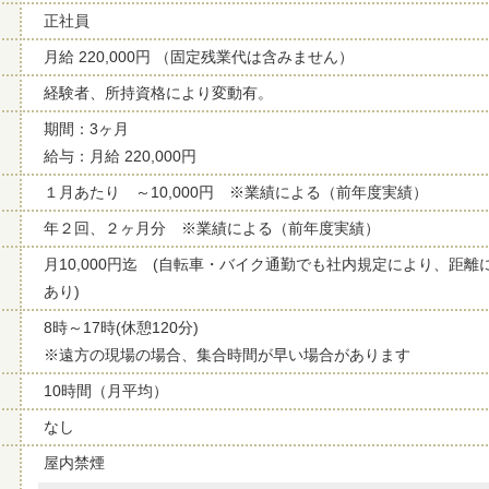
正社員
月給 220,000円 （固定残業代は含みません）
経験者、所持資格により変動有。
期間：3ヶ月
給与：月給 220,000円
１月あたり ～10,000円 ※業績による（前年度実績）
年２回、２ヶ月分 ※業績による（前年度実績）
月10,000円迄 (自転車・バイク通勤でも社内規定により、距
あり)
8時～17時(休憩120分)
※遠方の現場の場合、集合時間が早い場合があります
10時間（月平均）
なし
屋内禁煙