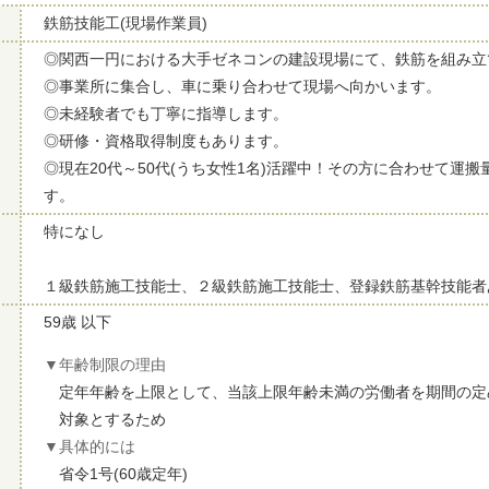
鉄筋技能工(現場作業員)
◎関西一円における大手ゼネコンの建設現場にて、鉄筋を組み立
◎事業所に集合し、車に乗り合わせて現場へ向かいます。
◎未経験者でも丁寧に指導します。
◎研修・資格取得制度もあります。
◎現在20代～50代(うち女性1名)活躍中！その方に合わせて運
す。
特になし
１級鉄筋施工技能士、２級鉄筋施工技能士、登録鉄筋基幹技能者
59歳 以下
年齢制限の理由
定年年齢を上限として、当該上限年齢未満の労働者を期間の定
対象とするため
具体的には
省令1号(60歳定年)