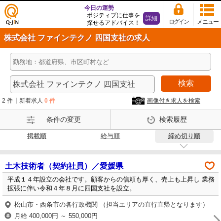
今日の運勢
ポジティブに仕事を
詳細
ログイン
メニュー
探せるアドバイス！
仕事
株式会社 ファインテクノ 四国支社の求人
探し
の求
人サ
イト
検索
Q-Ji
N
2 件
新着求人
0 件
画像付き求人を検索
条件の変更
検索履歴
掲載順
給与順
締め切り順
土木技術者（契約社員）／愛媛県
平成１４年設立の会社です。顧客からの信頼も厚く、売上も上昇し 業務
拡張に伴い令和４年８月に四国支社を設立。
松山市・西条市の各行政機関 （担当エリアの直行直帰となります）
月給 400,000円 ～ 550,000円