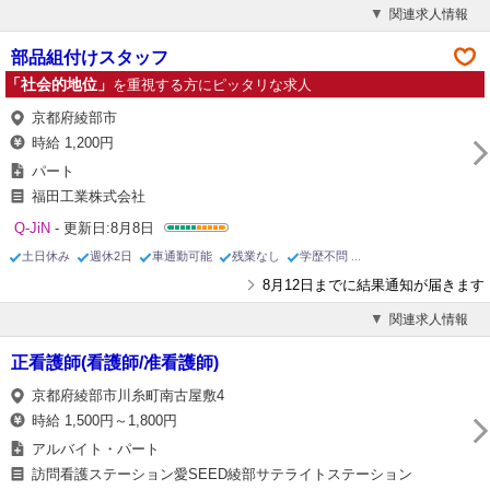
関連求人情報
部品組付けスタッフ
「社会的地位」
を重視する方にピッタリな求人
京都府綾部市
時給 1,200円
パート
福田工業株式会社
Q-JiN
- 更新日:8月8日
土日休み
週休2日
車通勤可能
残業なし
学歴不問
8月12日までに結果通知が届きます
関連求人情報
正看護師(看護師/准看護師)
京都府綾部市川糸町南古屋敷4
時給 1,500円～1,800円
アルバイト・パート
訪問看護ステーション愛SEED綾部サテライトステーション