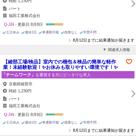
時給 1,230円
パート
福田工業株式会社
Q-JiN
- 更新日:8月8日
土日休み
週休2日
車通勤可能
残業なし
学歴不問
8月12日までに結果通知が届きます
関連求人情報
【綾部工場/検品】室内での梱包＆検品の簡単な軽作
業！未経験歓迎！✨お休みも取りやすい環境です！✨
「チームワーク」
を重視する方にピッタリな求人
京都府綾部市
時給 1,230円
パート
福田工業株式会社
Q-JiN
- 更新日:8月8日
土日休み
週休2日
車通勤可能
残業なし
学歴不問
8月12日までに結果通知が届きます