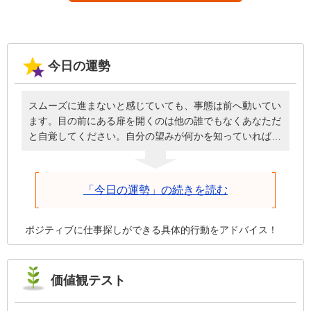
今日の運勢
スムーズに進まないと感じていても、事態は前へ動いてい
ます。目の前にある扉を開くのは他の誰でもなくあなただ
と自覚してください。自分の望みが何かを知っていれば、
必要なときに頭を下げてお願いしたり、周囲に援助しても
らったりと謙虚な姿勢で臨めるはず。誰のせいにもせず自
分が歩を進めることを前提に、深刻にならず明るく元気に
「今日の運勢」の続きを読む
話しかけた方が、今日は物事がうまくいきます。
ポジティブに仕事探しができる具体的行動をアドバイス！
価値観テスト