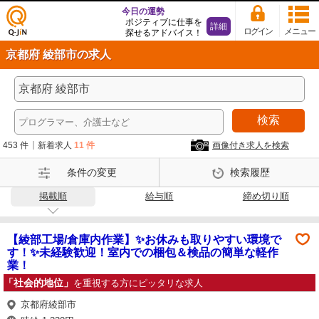
今日の運勢
ポジティブに仕事を
詳細
ログイン
メニュー
探せるアドバイス！
仕事
京都府 綾部市の求人
探し
の求
人サ
イト
検索
Q-Ji
N
453 件
新着求人
11 件
画像付き求人を検索
条件の変更
検索履歴
掲載順
給与順
締め切り順
【綾部工場/倉庫内作業】✨お休みも取りやすい環境で
す！✨未経験歓迎！室内での梱包＆検品の簡単な軽作
業！
「社会的地位」
を重視する方にピッタリな求人
京都府綾部市