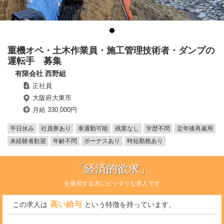
重機オペ・土木作業員・施工管理技術者・ダンプの
運転手 募集
有限会社 西野組
正社員
大阪府大東市
月給 330,000円
平日休み
社員寮あり
車通勤可能
残業なし
学歴不問
定年後再雇用
未経験者歓迎
年齢不問
ボーナスあり
時短勤務あり
「経済的欲求」
を重視する方にピッタリな求人です
高い給与
この求人は
という特徴を持っています。