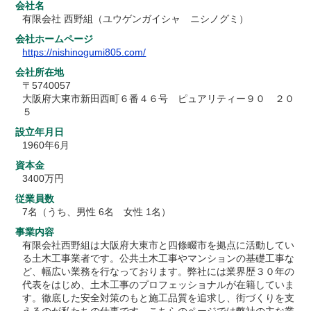
会社名
有限会社 西野組（ユウゲンガイシャ ニシノグミ）
会社ホームページ
https://nishinogumi805.com/
会社所在地
〒5740057
大阪府大東市新田西町６番４６号 ピュアリティー９０ ２０
５
設立年月日
1960年6月
資本金
3400万円
従業員数
7名（うち、男性 6名 女性 1名）
事業内容
有限会社西野組は大阪府大東市と四條畷市を拠点に活動してい
る土木工事業者です。公共土木工事やマンションの基礎工事な
ど、幅広い業務を行なっております。弊社には業界歴３０年の
代表をはじめ、土木工事のプロフェッショナルが在籍していま
す。徹底した安全対策のもと施工品質を追求し、街づくりを支