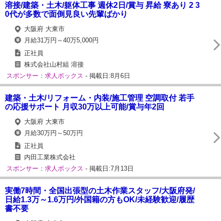
溶接/建築・土木/躯体工事 週休2日/賞与 昇給 寮あり 2 3
0代が多数で面倒見良い先輩ばかり
大阪府 大東市
月給31万円～40万5,000円
正社員
株式会社山村組 溶接
スポンサー：求人ボックス
- 掲載日:8月6日
建築・土木/リフォーム・内装/施工管理 空調取付 若手
の応援サポート 月収30万以上可能/賞与年2回
大阪府 大東市
月給30万円～50万円
正社員
内田工業株式会社
スポンサー：求人ボックス
- 掲載日:7月13日
実働7時間・全国出張型の土木作業スタッフ/大阪府発/
日給1.3万～1.6万円/外国籍の方もOK/未経験歓迎/履歴
書不要