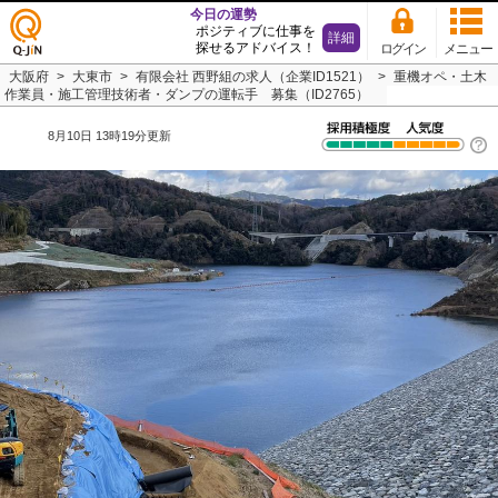
今日の運勢
ポジティブに仕事を
詳細
探せるアドバイス！
ログイン
メニュー
仕事
大阪府
大東市
有限会社 西野組の求人（企業ID1521）
重機オペ・土木
探し
作業員・施工管理技術者・ダンプの運転手 募集（ID2765）
の求
人サ
8月10日 13時19分更新
イト
Q-JiN