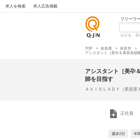
求人を検索
求人広告掲載
フリーワ
会社名、業
仕事探
しの求
TOP
奈良県
奈良市
人サイ
アシスタント［美卆＆美容未経験者含
トQ-JiN
アシスタント［美卆＆美
師を目指す
ＡＸＩＳＬＡＤＹ（美容室
正社員
週休2日
年