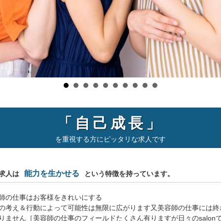
「自己成長」
を重視する方にピッタリな求人です
能力を生かせる
求人は
という特徴を持っています。
師の仕事はお客様をきれいにする
の考え＆行動によって可能性は無限に広がります又美容師の仕事には終
りません［美容師の仕事のフィールドたくさん有りますが日々のsalon