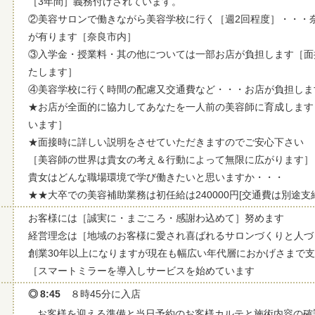
［3年間］義務付けされています。
②美容サロンで働きながら美容学校に行く［週2回程度］・・・
が有ります［奈良市内］
③入学金・授業料・其の他については一部お店が負担します［面
たします］
④美容学校に行く時間の配慮又交通費など・・・お店が負担しま
★お店が全面的に協力してあなたを一人前の美容師に育成します
います］
★面接時に詳しい説明をさせていただきますのでご安心下さい
［美容師の世界は貴女の考え＆行動によって無限に広がります］
貴女はどんな職場環境で学び働きたいと思いますか・・・
★★大卒での美容補助業務は初任給は240000円[交通費は別途支
お客様には［誠実に・まごころ・感謝わ込めて］努めます
経営理念は［地域のお客様に愛され喜ばれるサロンづくりと人づ
創業30年以上になりますが現在も幅広い年代層におかげさまで
［スマートミラーを導入しサービスを始めています
8:45
８時45分に入店
お客様を迎える準備と当日予約のお客様カルテと施術内容の確