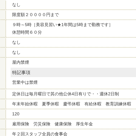
なし
限度額２００００円まで
９時～5時［美容見習い★1年間は5時まで勤務です］
休憩時間６０分
なし
なし
屋内禁煙
特記事項
営業中は禁煙
定休日は毎月曜日で其の他公休4日有りで・・週休2日制
年末年始休暇 夏季休暇 慶弔休暇 有給休暇 教育訓練休暇
120
雇用保険 労災保険 健康保険 厚生年金
年２回スタッフ全員の食事会