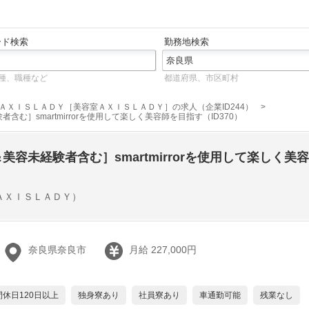
ード検索
勤務地検索
種、職種など
都道府県、市区町村
ＡＸＩＳＬＡＤＹ［美容室ＡＸＩＳＬＡＤＹ］の求人（企業ID244）
む］smartmirrorを使用して楽しく美容師を目指す（ID370）
容未経験者含む］smartmirrorを使用して楽しく美容
ＡＸＩＳＬＡＤＹ）
奈良県奈良市
月給 227,000円
間休日120日以上
独身寮あり
社員寮あり
車通勤可能
残業なし