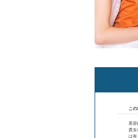
この
美容
貴女
は有