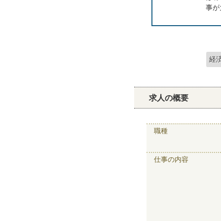
事が
経
求人の概要
職種
仕事の内容