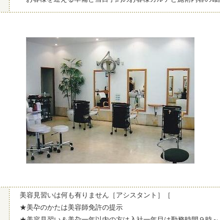
美容見習いは何も有りません［アシスタント］［
★美卆のかたは美容師免許の提示
★美容見習い＆美卆一年以内の方は入社一年目は勤務時間９時～