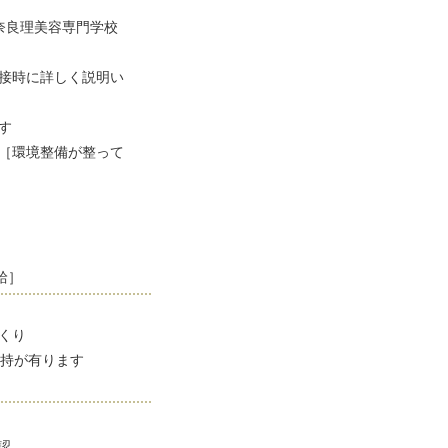
奈良理美容専門学校
接時に詳しく説明い
す
［環境整備が整って
給］
くり
支持が有ります
認