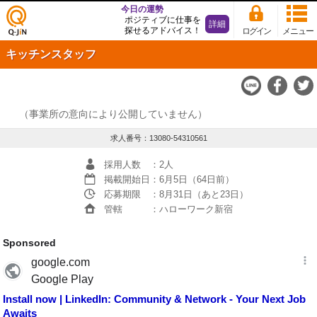
今日の運勢
ポジティブに仕事を
詳細
探せるアドバイス！
ログイン
メニュー
仕事
キッチンスタッフ
探し
の求
人サ
イト
Q-JiN
（事業所の意向により公開していません）
求人番号：13080-54310561
採用人数
：2人
掲載開始日
：6月5日（64日前）
応募期限
：8月31日（あと23日）
管轄
：ハローワーク新宿