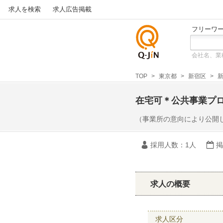
求人を検索
求人広告掲載
フリーワ
会社名、業
仕事探
しの求
TOP
東京都
新宿区
新
人サイ
トQ-JiN
在宅可＊公共事業プ
（事業所の意向により公開
採用人数
：1人
掲
求人の概要
求人区分