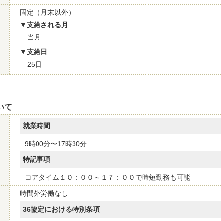
固定（月末以外）
支給される月
当月
支給日
25日
いて
就業時間
9時00分〜17時30分
特記事項
コアタイム１０：００～１７：００で時短勤務も可能
時間外労働なし
36協定における特別条項