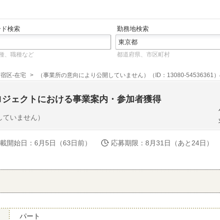
ード検索
勤務地検索
種、職種など
都道府県、市区町村
宿区-在宅
（事業所の意向により公開していません）（ID：13080-54536361
ロジェクトにおける事業案内・参加者獲得
していません）
載開始日
：6月5日（63日前）
応募期限
：8月31日（あと24日）
パート