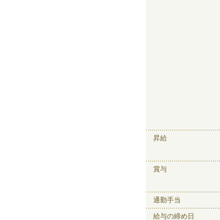
昇給
賞与
通勤手当
給与の締め日