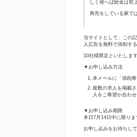
しく候へば給金は世
商売をしている家で
当サイトとして、この
人広告を無料で添削す
10社様限定といたしま
▼お申し込み方法
本メールに「添削希
複数の求人を掲載さ
人をご希望か合わせ
▼お申し込み期限
本日7月14日中に限りま
お申し込みをお待ちし