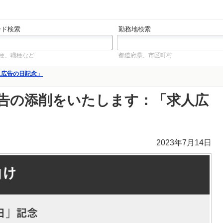
ード検索
勤務地検索
種、職種など
都道府県、市区町村
人広告の日記念」
告の添削をいたします：「求人広
2023年7月14日