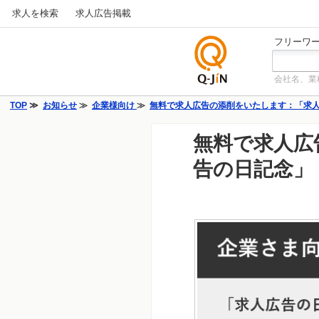
求人を検索
求人広告掲載
フリーワ
会社名、業
仕事探
しの求
TOP
お知らせ
企業様向け
無料で求人広告の添削をいたします：「求
人サイ
トQ-JiN
無料で求人広
告の日記念」