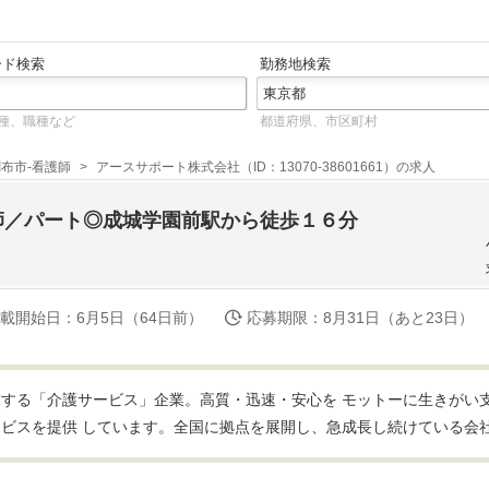
ード検索
勤務地検索
種、職種など
都道府県、市区町村
布市-看護師
アースサポート株式会社（ID：13070-38601661）の求人
師／パート◎成城学園前駅から徒歩１６分
載開始日
：6月5日（64日前）
応募期限
：8月31日（あと23日）
する「介護サービス」企業。高質・迅速・安心を モットーに生きがい
ビスを提供 しています。全国に拠点を展開し、急成長し続けている会