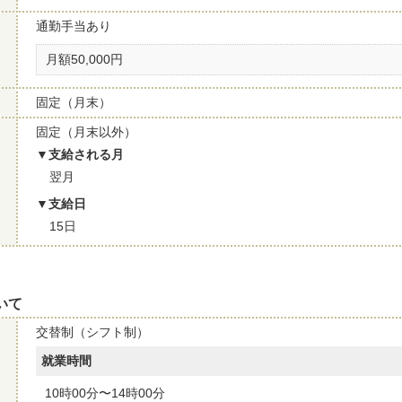
通勤手当あり
月額50,000円
固定（月末）
固定（月末以外）
支給される月
翌月
支給日
15日
いて
交替制（シフト制）
就業時間
10時00分〜14時00分