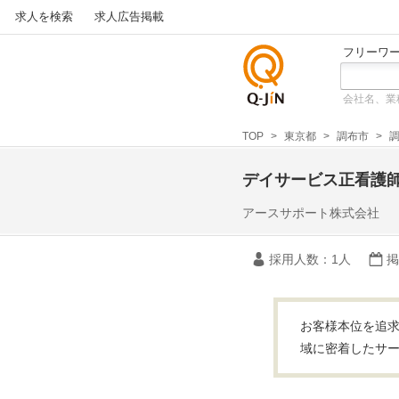
求人を検索
求人広告掲載
フリーワ
会社名、業
仕事探
しの求
TOP
東京都
調布市
調
人サイ
トQ-JiN
デイサービス正看護
アースサポート株式会社
採用人数
：1人
掲
お客様本位を追求
域に密着したサー