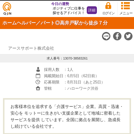
今日の運勢
ポジティブに仕事を
詳細
探せるアドバイス！
ログイン
メニュー
仕事
ホームヘルパー／パート◎高井戸駅から徒歩７分
探し
の求
人サ
イト
Q-JiN
アースサポート株式会社
求人番号：13070-38583261
採用人数
：1人
掲載開始日
：6月5日（62日前）
応募期限
：8月31日（あと25日）
管轄
：ハローワーク渋谷
お客様本位を追求する「介護サービス」企業。高質・迅速・
安心を モットーに生きがい支援企業として地域に密着した
サービスを提供 しています。全国に拠点を展開し、急成長
し続けている会社です。