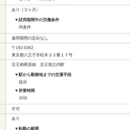
あり（２ヶ月）
試用期間中の労働条件
同条件
雇用期間の定めなし
〒192-0362
東京都八王子市松木３２番１７号
京王相模原線 京王堀之内駅
駅から勤務地までの交通手段
徒歩
所要時間
10分
不可
あり
転勤の範囲