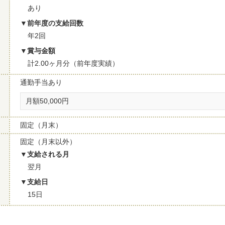
あり
前年度の支給回数
年2回
賞与金額
計2.00ヶ月分（前年度実績）
通勤手当あり
月額50,000円
固定（月末）
固定（月末以外）
支給される月
翌月
支給日
15日