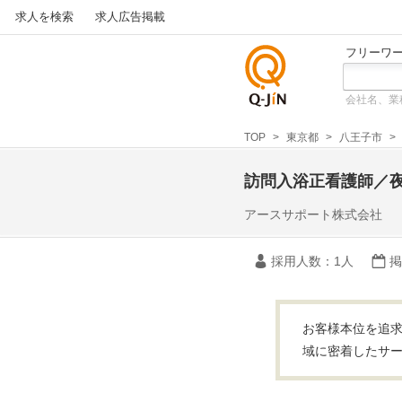
求人を検索
求人広告掲載
フリーワ
会社名、業
仕事探
しの求
TOP
東京都
八王子市
人サイ
トQ-JiN
訪問入浴正看護師／
アースサポート株式会社
採用人数
：1人
掲
お客様本位を追求
域に密着したサー