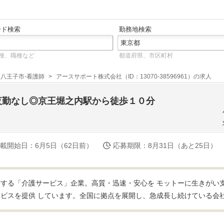
ード検索
勤務地検索
種、職種など
都道府県、市区町村
八王子市-看護師
アースサポート株式会社（ID：13070-38596961）の求人
夜勤なし◎京王堀之内駅から徒歩１０分
載開始日
：6月5日（62日前）
応募期限
：8月31日（あと25日）
する「介護サービス」企業。高質・迅速・安心を モットーに生きがい
ビスを提供 しています。全国に拠点を展開し、急成長し続けている会