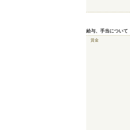
給与、手当について
賃金