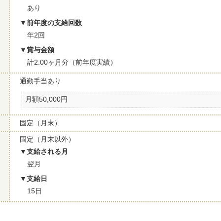
あり
前年度の支給回数
年2回
賞与金額
計2.00ヶ月分（前年度実績）
通勤手当あり
月額50,000円
固定（月末）
固定（月末以外）
支給される月
翌月
支給日
15日