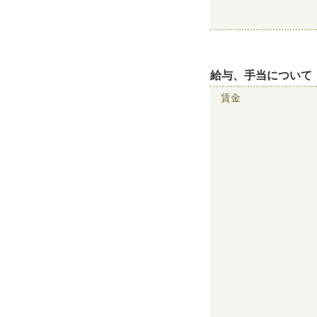
給与、手当について
賃金