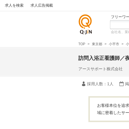
求人を検索
求人広告掲載
フリーワ
会社名、業
仕事探
しの求
TOP
東京都
小平市
小
人サイ
トQ-JiN
訪問入浴正看護師／
アースサポート株式会社
採用人数
：1人
掲
お客様本位を追求
域に密着したサー