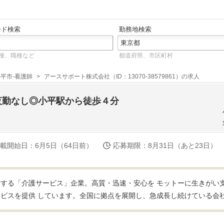
ード検索
勤務地検索
種、職種など
都道府県、市区町村
平市-看護師
アースサポート株式会社（ID：13070-38579861）の求人
夜勤なし◎小平駅から徒歩４分
載開始日
：6月5日（64日前）
応募期限
：8月31日（あと23日）
する「介護サービス」企業。高質・迅速・安心を モットーに生きがい
ビスを提供 しています。全国に拠点を展開し、急成長し続けている会