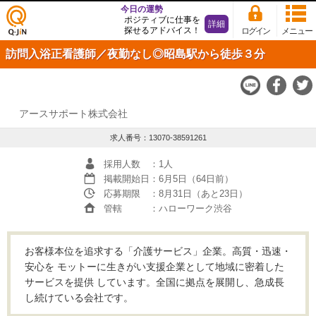
今日の運勢
ポジティブに仕事を
詳細
探せるアドバイス！
ログイン
メニュー
仕事
訪問入浴正看護師／夜勤なし◎昭島駅から徒歩３分
探し
の求
人サ
イト
Q-JiN
アースサポート株式会社
求人番号：13070-38591261
採用人数
：1人
掲載開始日
：6月5日（64日前）
応募期限
：8月31日（あと23日）
管轄
：ハローワーク渋谷
お客様本位を追求する「介護サービス」企業。高質・迅速・
安心を モットーに生きがい支援企業として地域に密着した
サービスを提供 しています。全国に拠点を展開し、急成長
し続けている会社です。