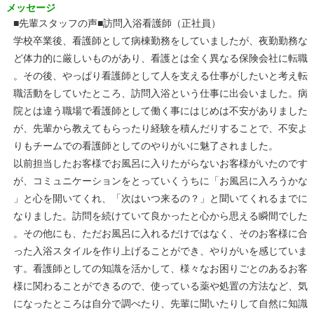
メッセージ
■先輩スタッフの声■訪問入浴看護師（正社員）
学校卒業後、看護師として病棟勤務をしていましたが、夜勤勤務な
ど体力的に厳しいものがあり、看護とは全く異なる保険会社に転職
。その後、やっぱり看護師として人を支える仕事がしたいと考え転
職活動をしていたところ、訪問入浴という仕事に出会いました。病
院とは違う職場で看護師として働く事にはじめは不安がありました
が、先輩から教えてもらったり経験を積んだりすることで、不安よ
りもチームでの看護師としてのやりがいに魅了されました。
以前担当したお客様でお風呂に入りたがらないお客様がいたのです
が、コミュニケーションをとっていくうちに「お風呂に入ろうかな
」と心を開いてくれ、「次はいつ来るの？」と聞いてくれるまでに
なりました。訪問を続けていて良かったと心から思える瞬間でした
。その他にも、ただお風呂に入れるだけではなく、そのお客様に合
った入浴スタイルを作り上げることができ、やりがいを感じていま
す。看護師としての知識を活かして、様々なお困りごとのあるお客
様に関わることができるので、使っている薬や処置の方法など、気
になったところは自分で調べたり、先輩に聞いたりして自然に知識