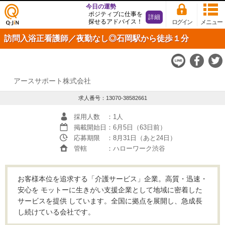
今日の運勢
ポジティブに仕事を
詳細
探せるアドバイス！
ログイン
メニュー
仕事
訪問入浴正看護師／夜勤なし◎石岡駅から徒歩１分
探し
の求
人サ
イト
Q-JiN
アースサポート株式会社
求人番号：13070-38582661
採用人数
：1人
掲載開始日
：6月5日（63日前）
応募期限
：8月31日（あと24日）
管轄
：ハローワーク渋谷
お客様本位を追求する「介護サービス」企業。高質・迅速・
安心を モットーに生きがい支援企業として地域に密着した
サービスを提供 しています。全国に拠点を展開し、急成長
し続けている会社です。