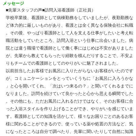
メッセージ
■先輩スタッフの声■訪問入浴看護師（正社員）
学校卒業後、看護師として病棟勤務をしていましたが、夜勤勤務な
ど体力的に厳しいものがあり、看護とは全く異なる保険会社に転職
。その後、やっぱり看護師として人を支える仕事がしたいと考え転
職活動をしていたところ、訪問入浴という仕事に出会いました。病
院とは違う職場で看護師として働く事にはじめは不安がありました
が、先輩から教えてもらったり経験を積んだりすることで、不安よ
りもチームでの看護師としてのやりがいに魅了されました。
以前担当したお客様でお風呂に入りたがらないお客様がいたのです
が、コミュニケーションをとっていくうちに「お風呂に入ろうかな
」と心を開いてくれ、「次はいつ来るの？」と聞いてくれるまでに
なりました。訪問を続けていて良かったと心から思える瞬間でした
。その他にも、ただお風呂に入れるだけではなく、そのお客様に合
った入浴スタイルを作り上げることができ、やりがいを感じていま
す。看護師としての知識を活かして、様々なお困りごとのあるお客
様に関わることができるので、使っている薬や処置の方法など、気
になったところは自分で調べたり、先輩に聞いたりして自然に知識