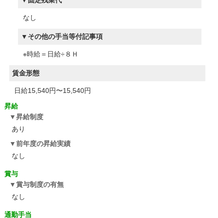
固定残業代
なし
その他の手当等付記事項
※時給＝日給÷８Ｈ
賃金形態
日給15,540円〜15,540円
昇給
昇給制度
あり
前年度の昇給実績
なし
賞与
賞与制度の有無
なし
通勤手当