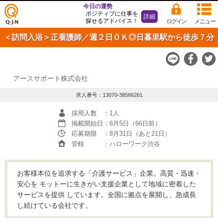
今日の運勢
ポジティブに仕事を
詳細
探せるアドバイス！
ログイン
メニュー
仕事
＜訪問入浴＞正看護師／週２日ＯＫ◎日暮里駅から徒歩７分
探し
の求
人サ
イト
Q-JiN
アースサポート株式会社
求人番号：13070-38566261
採用人数
：1人
掲載開始日
：6月5日（66日前）
応募期限
：8月31日（あと21日）
管轄
：ハローワーク渋谷
お客様本位を追求する「介護サービス」企業。高質・迅速・
安心を モットーに生きがい支援企業として地域に密着した
サービスを提供 しています。全国に拠点を展開し、急成長
し続けている会社です。