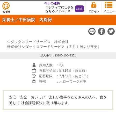
今日の運勢
ポジティブに仕事を
詳細
探せるアドバイス！
ログイン
メニュー
仕事
栄養士／中田病院 内厨房
探し
の求
人サ
イト
Q-JiN
シダックスフードサービス 株式会社
株式会社シダックスフードサービス（７月１日より変更）
求人番号：13200-10049361
採用人数
：3人
掲載開始日
：5月14日（87日前）
応募期限
：7月31日（あと9日）
管轄
：ハローワーク府中
安心・安全・おいしい・楽しい食事をたくさんの人へ。食を
通じて 社会課題解決に取り組みます。