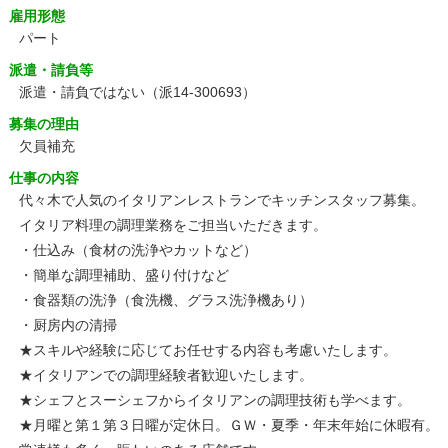
雇用形態
パート
派遣・請負等
派遣・請負ではない（派14-300693）
募集の理由
欠員補充
仕事の内容
代々木で人気のイタリアンレストランでキッチンスタッフ募集。
イタリア料理の調理業務をご担当いただきます。
・仕込み（食材の洗浄やカットなど）
・簡単な調理補助、盛り付けなど
・食器類の洗浄（食洗機、グラス洗浄機あり）
・厨房内の清掃
★スキルや経験に応じてお任せする内容も考慮いたします。
★イタリアンでの調理経験者歓迎いたします。
★シェフとスーシェフからイタリアンの調理技術も学べます。
★月曜と第１第３日曜が定休日。ＧＷ・夏季・年末年始に休暇有。