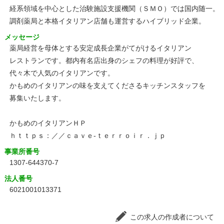
経系領域を中心とした治験施設支援機関（ＳＭＯ）では国内随一。
調剤薬局と本格イタリアン店舗も運営するハイブリッド企業。
メッセージ
薬局経営を母体とする安定成長企業がてがけるイタリアン
レストランです。都内有名店出身のシェフの料理が好評で、
代々木で人気のイタリアンです。
かもめのイタリアンの味を支えてくださるキッチンスタッフを
募集いたします。
かもめのイタリアンＨＰ
ｈｔｔｐｓ：／／ｃａｖｅ‐ｔｅｒｒｏｉｒ．ｊｐ
事業所番号
1307-644370-7
法人番号
6021001013371
この求人の作成者について