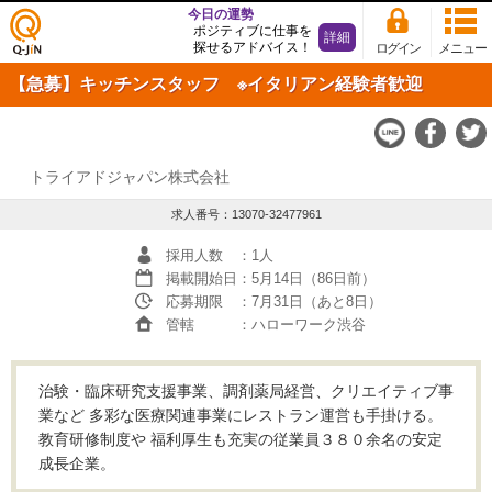
今日の運勢
ポジティブに仕事を
詳細
探せるアドバイス！
ログイン
メニュー
仕事
【急募】キッチンスタッフ ※イタリアン経験者歓迎
探し
の求
人サ
イト
Q-JiN
トライアドジャパン株式会社
求人番号：13070-32477961
採用人数
：1人
掲載開始日
：5月14日（86日前）
応募期限
：7月31日（あと8日）
管轄
：ハローワーク渋谷
治験・臨床研究支援事業、調剤薬局経営、クリエイティブ事
業など 多彩な医療関連事業にレストラン運営も手掛ける。
教育研修制度や 福利厚生も充実の従業員３８０余名の安定
成長企業。