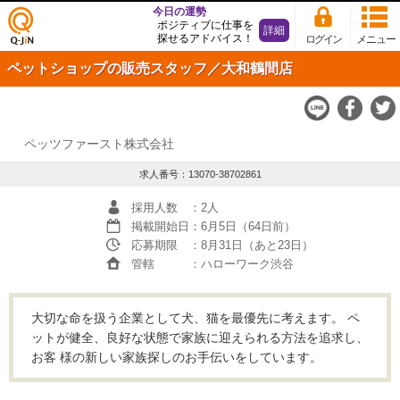
今日の運勢
ポジティブに仕事を
詳細
探せるアドバイス！
ログイン
メニュー
仕事
ペットショップの販売スタッフ／大和鶴間店
探し
の求
人サ
イト
Q-JiN
ペッツファースト株式会社
求人番号：13070-38702861
採用人数
：2人
掲載開始日
：6月5日（64日前）
応募期限
：8月31日（あと23日）
管轄
：ハローワーク渋谷
大切な命を扱う企業として犬、猫を最優先に考えます。 ペ
ットが健全、良好な状態で家族に迎えられる方法を追求し、
お客 様の新しい家族探しのお手伝いをしています。