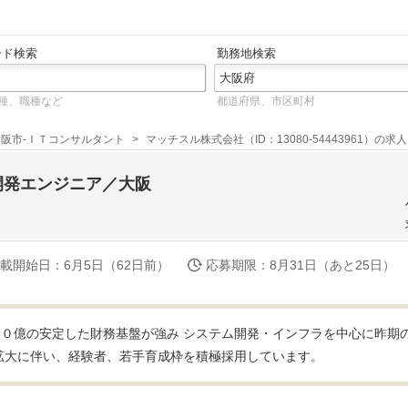
ード検索
勤務地検索
種、職種など
都道府県、市区町村
大阪市-ＩＴコンサルタント
マッチスル株式会社（ID：13080-54443961）の求人
開発エンジニア／大阪
載開始日
：6月5日（62日前）
応募期限
：8月31日（あと25日）
０億の安定した財務基盤が強み システム開発・インフラを中心に昨期
拡大に伴い、経験者、若手育成枠を積極採用しています。