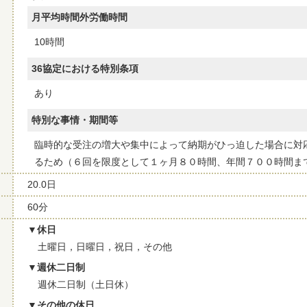
月平均時間外労働時間
10時間
36協定における特別条項
あり
特別な事情・期間等
臨時的な受注の増大や集中によって納期がひっ迫した場合に対
るため（６回を限度として１ヶ月８０時間、年間７００時間ま
20.0日
60分
休日
土曜日，日曜日，祝日，その他
週休二日制
週休二日制（土日休）
その他の休日