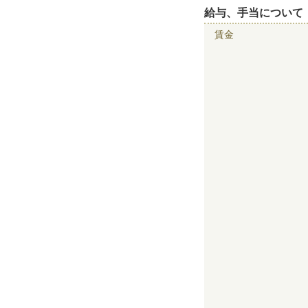
給与、手当について
賃金