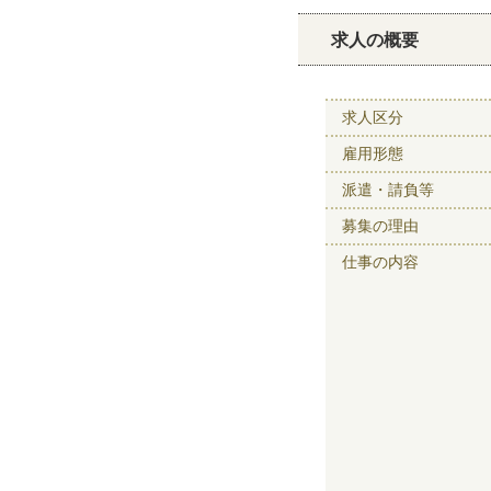
求人の概要
求人区分
雇用形態
派遣・請負等
募集の理由
仕事の内容