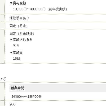
賞与金額
10,000円〜300,000円（前年度実績）
通勤手当あり
固定（月末）
固定（月末以外）
支給される月
翌月
支給日
15日
いて
就業時間
9時00分〜18時00分
あり