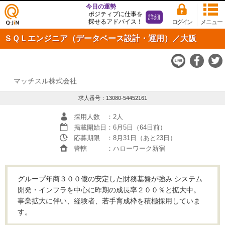
今日の運勢
ポジティブに仕事を
詳細
探せるアドバイス！
ログイン
メニュー
仕事
ＳＱＬエンジニア（データベース設計・運用）／大阪
探し
の求
人サ
イト
Q-JiN
マッチスル株式会社
求人番号：13080-54452161
採用人数
：2人
掲載開始日
：6月5日（64日前）
応募期限
：8月31日（あと23日）
管轄
：ハローワーク新宿
グループ年商３００億の安定した財務基盤が強み システム
開発・インフラを中心に昨期の成長率２００％と拡大中。
事業拡大に伴い、経験者、若手育成枠を積極採用していま
す。