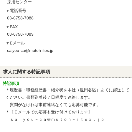
採用センター
電話番号
03-6758-7088
FAX
03-6758-7089
Eメール
saiyou-ca@mutoh-itex.jp
求人に関する特記事項
特記事項
＊履歴書・職務経歴書・紹介状を本社（世田谷区）あてに郵送して
ください。書類到着後７日程度で連絡します。
質問がなければ事前連絡なくても応募可能です。
＊〔Ｅメールでの応募も受け付けております〕
ｓａｉｙｏｕ－ｃａ＠ｍｕｔｏｈ－ｉｔｅｘ．ｊｐ