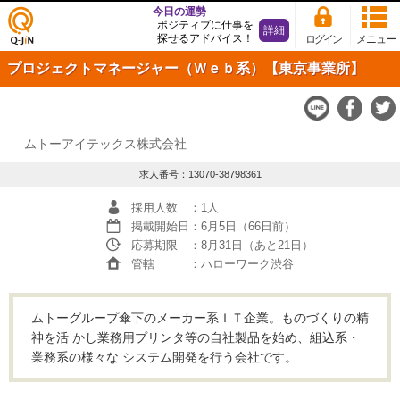
今日の運勢
ポジティブに仕事を
詳細
探せるアドバイス！
ログイン
メニュー
仕事
プロジェクトマネージャー（Ｗｅｂ系）【東京事業所】
探し
の求
人サ
イト
Q-JiN
ムトーアイテックス株式会社
求人番号：13070-38798361
採用人数
：1人
掲載開始日
：6月5日（66日前）
応募期限
：8月31日（あと21日）
管轄
：ハローワーク渋谷
ムトーグループ傘下のメーカー系ＩＴ企業。ものづくりの精
神を活 かし業務用プリンタ等の自社製品を始め、組込系・
業務系の様々な システム開発を行う会社です。