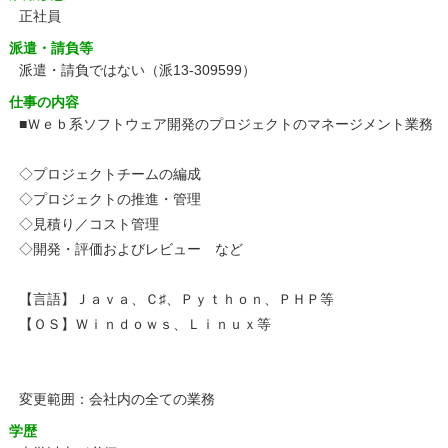
正社員
派遣・請負等
派遣・請負ではない（派13-309599）
仕事の内容
■Ｗｅｂ系ソフトウェア開発のプロジェクトのマネージメント業務
◇プロジェクトチームの編成
◇プロジェクトの推進・管理
◇見積り／コスト管理
◇開発・評価およびレビュー など
【言語】Ｊａｖａ、Ｃ♯、Ｐｙｔｈｏｎ、ＰＨＰ等
【ＯＳ】Ｗｉｎｄｏｗｓ、Ｌｉｎｕｘ等
変更範囲：会社内の全ての業務
学歴