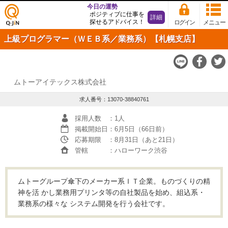
今日の運勢
ポジティブに仕事を
詳細
探せるアドバイス！
ログイン
メニュー
仕事
上級プログラマー（ＷＥＢ系／業務系）【札幌支店】
探し
の求
人サ
イト
Q-JiN
ムトーアイテックス株式会社
求人番号：13070-38840761
採用人数
：1人
掲載開始日
：6月5日（66日前）
応募期限
：8月31日（あと21日）
管轄
：ハローワーク渋谷
ムトーグループ傘下のメーカー系ＩＴ企業。ものづくりの精
神を活 かし業務用プリンタ等の自社製品を始め、組込系・
業務系の様々な システム開発を行う会社です。