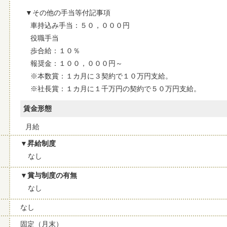
その他の手当等付記事項
車持込み手当：５０，０００円
役職手当
歩合給：１０％
報奨金：１００，０００円～
※本数賞：１カ月に３契約で１０万円支給。
※社長賞：１カ月に１千万円の契約で５０万円支給。
賃金形態
月給
昇給制度
なし
賞与制度の有無
なし
なし
固定（月末）