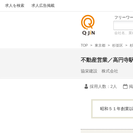
求人を検索
求人広告掲載
フリーワ
会社名、業
仕事探
しの求
TOP
東京都
杉並区
杉
人サイ
トQ-JiN
不動産営業／高円寺
協栄建設 株式会社
採用人数
：2人
掲
昭和５１年創業