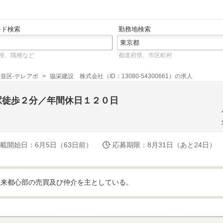
ード検索
勤務地検索
種、職種など
都道府県、市区町村
並区-テレアポ
協栄建設 株式会社（ID：13080-54300661）の求人
駅徒歩２分／年間休日１２０日
載開始日
：6月5日（63日前）
応募期限
：8月31日（あと24日）
以来都心部の売買及び仲介を主としている。