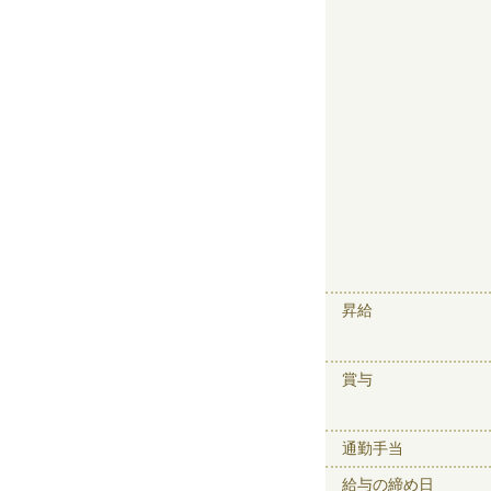
昇給
賞与
通勤手当
給与の締め日