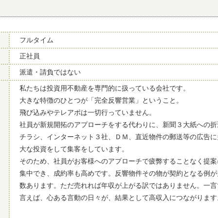
フルタイム
正社員
派遣・請負ではない
私たちは投資用不動産を専門的に扱っている会社です。
大きな特徴のひとつが「完全反響営業」ということ。
飛び込みやテレアポは一切行っていません。
社員が新規開拓のアプローチをする代わりに、新聞３大紙への折
チラシ、インターネット３社、ＤＭ、直近物件の郵送等の広告に
大な投資をして集客をしています。
そのため、社員がお客様へのアプローチで疲弊することなく提案
集中でき、成約率も高めです。反響物件その物が契約となる例が
数あります。ただ売れれば年収が上がる訳ではありません。一言
言えば、心ある言動の日々が、結果として高収入につながります