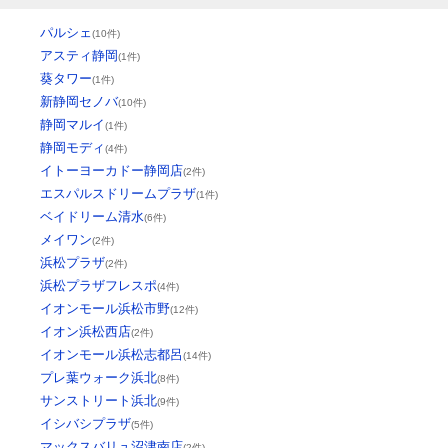
パルシェ
(10件)
アスティ静岡
(1件)
葵タワー
(1件)
新静岡セノバ
(10件)
静岡マルイ
(1件)
静岡モディ
(4件)
イトーヨーカドー静岡店
(2件)
エスパルスドリームプラザ
(1件)
ベイドリーム清水
(6件)
メイワン
(2件)
浜松プラザ
(2件)
浜松プラザフレスポ
(4件)
イオンモール浜松市野
(12件)
イオン浜松西店
(2件)
イオンモール浜松志都呂
(14件)
プレ葉ウォーク浜北
(8件)
サンストリート浜北
(9件)
イシバシプラザ
(5件)
マックスバリュ沼津南店
(2件)