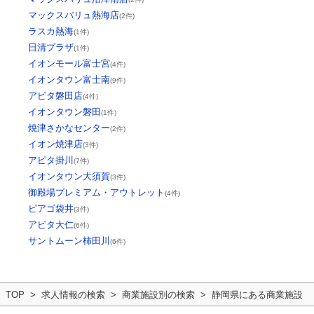
マックスバリュ熱海店
(2件)
ラスカ熱海
(1件)
日清プラザ
(1件)
イオンモール富士宮
(4件)
イオンタウン富士南
(9件)
アピタ磐田店
(4件)
イオンタウン磐田
(1件)
焼津さかなセンター
(2件)
イオン焼津店
(3件)
アピタ掛川
(7件)
イオンタウン大須賀
(3件)
御殿場プレミアム・アウトレット
(4件)
ピアゴ袋井
(3件)
アピタ大仁
(6件)
サントムーン柿田川
(6件)
TOP
求人情報の検索
商業施設別の検索
静岡県にある商業施設