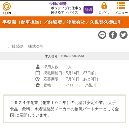
今日の運勢
ポジティブに仕事を
詳細
探せるアドバイス！
ログイン
メニュー
仕事
事務職（配車担当）／経験者／物流会社／久世郡久御山町
探し
の求
人サ
イト
Q-JiN
川崎陸送 株式会社
求人番号：13040-65897561
採用人数
：1人
掲載開始日
：5月14日（87日前）
応募期限
：7月31日（あと9日）
管轄
：ハローワーク品川
１９２４年創業（創業１０２年）の元請け安定企業。 大手
食品、飲料、水処理薬品メーカーの物流パートナーとして全
国 に展開しています。