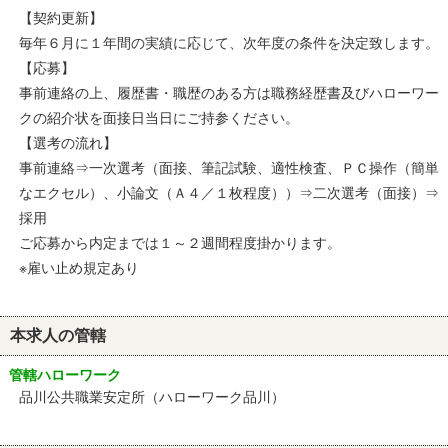
【契約更新】
毎年６月に１年間の実績に応じて、次年度の条件を決定致します。
【応募】
事前連絡の上、履歴書・職歴のある方は職務経歴書及びハローワー
クの紹介状を面接日当日にご持参ください。
【選考の流れ】
事前連絡⇒一次選考（面接、筆記試験、適性検査、ＰＣ操作（簡単
なエクセル）、小論文（Ａ４／１枚程度））⇒二次選考（面接）⇒
採用
ご応募から内定までは１～２週間程度掛かります。
※雇い止め規定あり
本求人の管轄
管轄ハローワーク
品川公共職業安定所（ハローワーク品川）