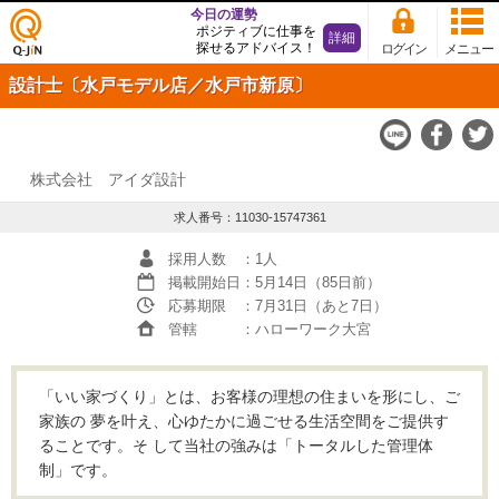
今日の運勢
ポジティブに仕事を
詳細
探せるアドバイス！
ログイン
メニュー
仕事
設計士〔水戸モデル店／水戸市新原〕
探し
の求
人サ
イト
Q-JiN
株式会社 アイダ設計
求人番号：11030-15747361
採用人数
：1人
掲載開始日
：5月14日（85日前）
応募期限
：7月31日（あと7日）
管轄
：ハローワーク大宮
「いい家づくり」とは、お客様の理想の住まいを形にし、ご
家族の 夢を叶え、心ゆたかに過ごせる生活空間をご提供す
ることです。そ して当社の強みは「トータルした管理体
制」です。