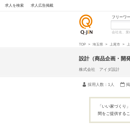
求人を検索
求人広告掲載
フリーワ
会社名、業
仕事探
しの求
TOP
埼玉県
上尾市
上
人サイ
トQ-JiN
設計（商品企画・開
株式会社 アイダ設計
採用人数
：1人
掲
「いい家づくり」
間をご提供するこ