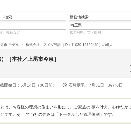
ード検索
勤務地検索
種、職種など
都道府県、市区町村
尾市-モデル
株式会社 アイダ設計（ID：11030-15759461）の求人
発）［本社／上尾市今泉］
載開始日
：5月14日（86日前）
応募期限
：7月31日（あと8日）
とは、お客様の理想の住まいを形にし、ご家族の 夢を叶え、心ゆたか
とです。そ して当社の強みは「トータルした管理体制」です。