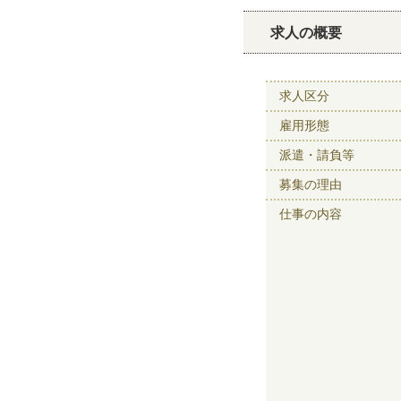
求人の概要
求人区分
雇用形態
派遣・請負等
募集の理由
仕事の内容