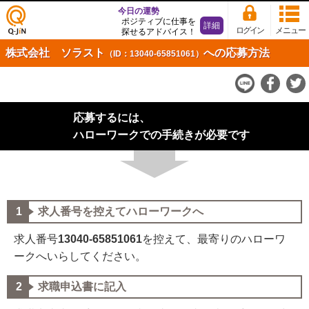
今日の運勢
ポジティブに仕事を
詳細
ログイン
メニュー
探せるアドバイス！
仕事
株式会社 ソラスト
への応募方法
（ID：13040-65851061）
探し
の求
人サ
イト
応募するには、
Q-Ji
N
ハローワークでの手続きが必要です
求人番号を控えてハローワークへ
求人番号
13040-65851061
を控えて、最寄りのハローワ
ークへいらしてください。
求職申込書に記入