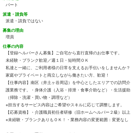
パート
派遣・請負等
派遣・請負ではない
募集の理由
増員
仕事の内容
【登録ヘルパーさん募集】ご自宅から直行直帰のお仕事です。
未経験・ブランク歓迎／週１日・短時間ＯＫ
私達と一緒に、ご利用者様の日常を支えるお手伝いをしませんか？
家庭やプライベートと両立しながら働きたい方、歓迎！
【仕事内容】南区（井土ヶ谷周辺）を中心としたエリアでの訪問介
護業務です。・身体介護（入浴・排泄・食事介助など）・生活援助
（掃除・洗濯・買い物・調理など）
※担当するサービス内容はご希望やスキルに応じて調整します。
【応募資格】・介護職員初任者研修（旧ホームヘルパー２級）以上
※未経験・ブランクありもＯＫ！・業務内容の変更範囲：変更なし