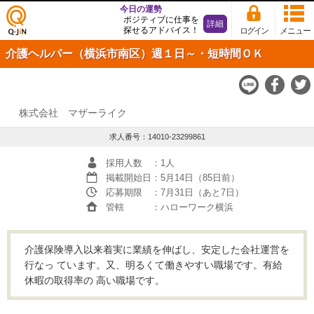
今日の運勢
ポジティブに仕事を
詳細
探せるアドバイス！
ログイン
メニュー
仕事
介護ヘルパー（横浜市南区）週１日～・短時間ＯＫ
探し
の求
人サ
イト
Q-JiN
株式会社 マザーライク
求人番号：14010-23299861
採用人数
：1人
掲載開始日
：5月14日（85日前）
応募期限
：7月31日（あと7日）
管轄
：ハローワーク横浜
介護保険導入以来着実に業績を伸ばし、安定した会社運営を
行なっ ています。又、明るくて働きやすい職場です。有給
休暇の取得率の 高い職場です。