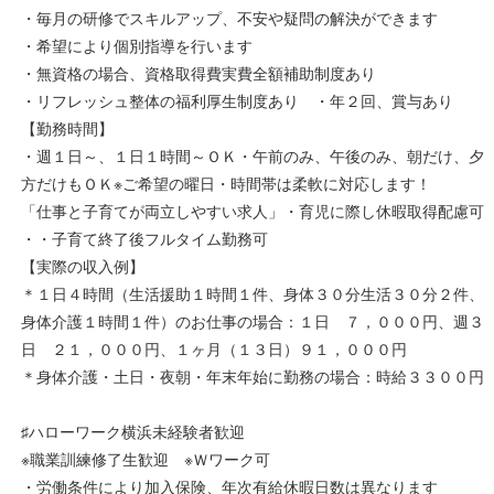
・毎月の研修でスキルアップ、不安や疑問の解決ができます
・希望により個別指導を行います
・無資格の場合、資格取得費実費全額補助制度あり
・リフレッシュ整体の福利厚生制度あり ・年２回、賞与あり
【勤務時間】
・週１日～、１日１時間～ＯＫ・午前のみ、午後のみ、朝だけ、夕
方だけもＯＫ※ご希望の曜日・時間帯は柔軟に対応します！
「仕事と子育てが両立しやすい求人」・育児に際し休暇取得配慮可
・・子育て終了後フルタイム勤務可
【実際の収入例】
＊１日４時間（生活援助１時間１件、身体３０分生活３０分２件、
身体介護１時間１件）のお仕事の場合：１日 ７，０００円、週３
日 ２１，０００円、１ヶ月（１３日）９１，０００円
＊身体介護・土日・夜朝・年末年始に勤務の場合：時給３３００円
♯ハローワーク横浜未経験者歓迎
※職業訓練修了生歓迎 ※Ｗワーク可
・労働条件により加入保険、年次有給休暇日数は異なります