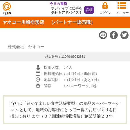
今日の運勢
ポジティブに仕事を
詳細
探せるアドバイス！
ログイン
メニュー
仕事
ヤオコー川崎枡形店 （パートナー販売職）
探し
の求
人サ
イト
Q-JiN
株式会社 ヤオコー
求人番号：11040-09043361
採用人数
：4人
掲載開始日
：5月14日（85日前）
応募期限
：7月31日（あと7日）
管轄
：ハローワーク川越
当社は「豊かで楽しい食生活提案型」の食品スーパーマーケ
ット として、地域のお客様にとって一番のお店づくりを目
指しており ます（３７期連続増収増益）創業明治２３年