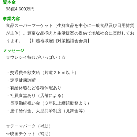
資本金
98億4,600万円
事業内容
食品スーパーマーケット（生鮮食品を中心に一般食品及び日用雑貨
が主体）。豊富な品揃えと生活提案の提供で地域社会に貢献してお
ります。 【川越地域雇用対策協議会会員】
メッセージ
☆ウレシイ特典がいっぱい！☆
・交通費全額支給（片道２ｋｍ以上）
・定期健康診断
・有給休暇など各種休暇あり
・社員食堂あり（店舗による）
・長期勤続祝い金（３年以上継続勤務より）
・慶弔給付金、大型共済制度（見舞金等）
☆テーマパーク（補助）
☆映画チケット（補助）