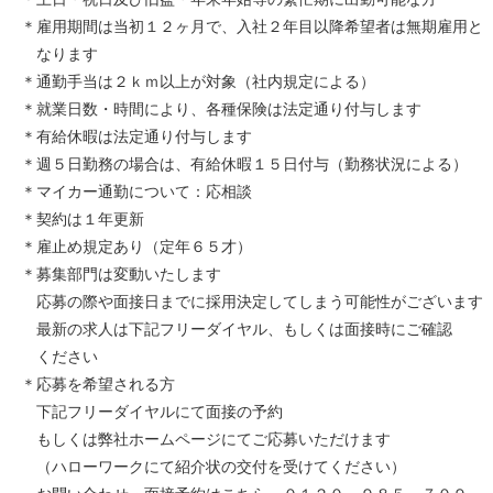
＊雇用期間は当初１２ヶ月で、入社２年目以降希望者は無期雇用と
なります
＊通勤手当は２ｋｍ以上が対象（社内規定による）
＊就業日数・時間により、各種保険は法定通り付与します
＊有給休暇は法定通り付与します
＊週５日勤務の場合は、有給休暇１５日付与（勤務状況による）
＊マイカー通勤について：応相談
＊契約は１年更新
＊雇止め規定あり（定年６５才）
＊募集部門は変動いたします
応募の際や面接日までに採用決定してしまう可能性がございます
最新の求人は下記フリーダイヤル、もしくは面接時にご確認
ください
＊応募を希望される方
下記フリーダイヤルにて面接の予約
もしくは弊社ホームページにてご応募いただけます
（ハローワークにて紹介状の交付を受けてください）