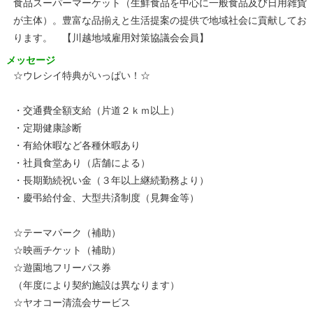
食品スーパーマーケット（生鮮食品を中心に一般食品及び日用雑貨
が主体）。豊富な品揃えと生活提案の提供で地域社会に貢献してお
ります。 【川越地域雇用対策協議会会員】
メッセージ
☆ウレシイ特典がいっぱい！☆
・交通費全額支給（片道２ｋｍ以上）
・定期健康診断
・有給休暇など各種休暇あり
・社員食堂あり（店舗による）
・長期勤続祝い金（３年以上継続勤務より）
・慶弔給付金、大型共済制度（見舞金等）
☆テーマパーク（補助）
☆映画チケット（補助）
☆遊園地フリーパス券
（年度により契約施設は異なります）
☆ヤオコー清流会サービス