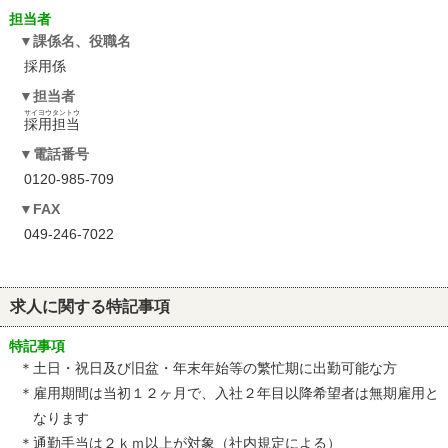
担当者
課係名、役職名
採用係
担当者
サイヨウタントウ
採用担当
電話番号
0120-985-709
FAX
049-246-7022
求人に関する特記事項
特記事項
＊土日・祝日及び旧盆・年末年始等の繁忙期に出勤可能な方
＊雇用期間は当初１２ヶ月で、入社２年目以降希望者は無期雇用と
なります
＊通勤手当は２ｋｍ以上が対象（社内規定による）