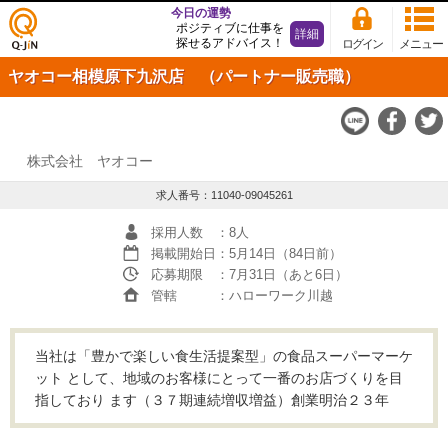
今日の運勢
ポジティブに仕事を
詳細
探せるアドバイス！
ログイン
メニュー
仕事
ヤオコー相模原下九沢店 （パートナー販売職）
探し
の求
人サ
イト
Q-JiN
株式会社 ヤオコー
求人番号：11040-09045261
採用人数
：8人
掲載開始日
：5月14日（84日前）
応募期限
：7月31日（あと6日）
管轄
：ハローワーク川越
当社は「豊かで楽しい食生活提案型」の食品スーパーマーケ
ット として、地域のお客様にとって一番のお店づくりを目
指しており ます（３７期連続増収増益）創業明治２３年