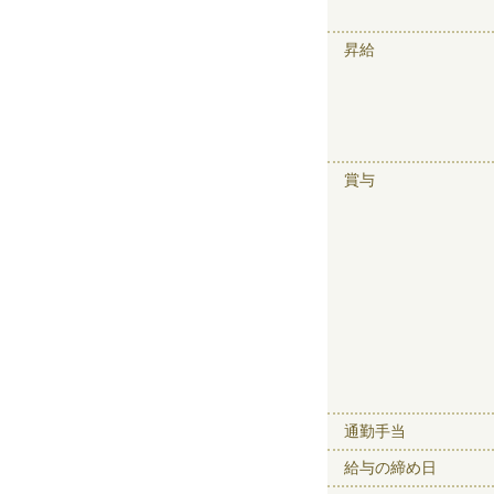
昇給
賞与
通勤手当
給与の締め日