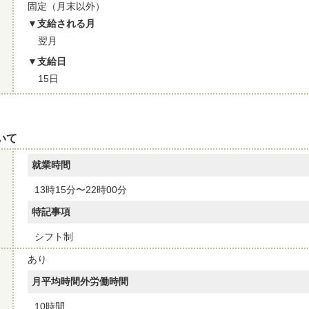
固定（月末以外）
支給される月
翌月
支給日
15日
いて
就業時間
13時15分〜22時00分
特記事項
シフト制
あり
月平均時間外労働時間
10時間