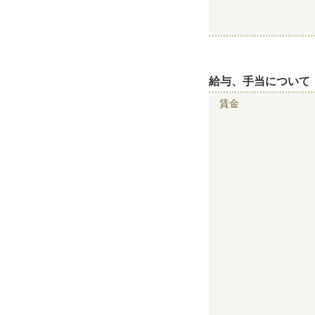
給与、手当について
賃金