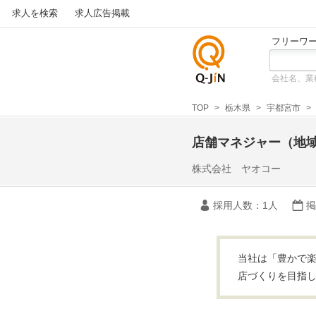
求人を検索
求人広告掲載
フリーワ
会社名、業
仕事探
しの求
TOP
栃木県
宇都宮市
人サイ
トQ-JiN
店舗マネジャー（地
株式会社 ヤオコー
採用人数
：1人
掲
当社は「豊かで楽
店づくりを目指し