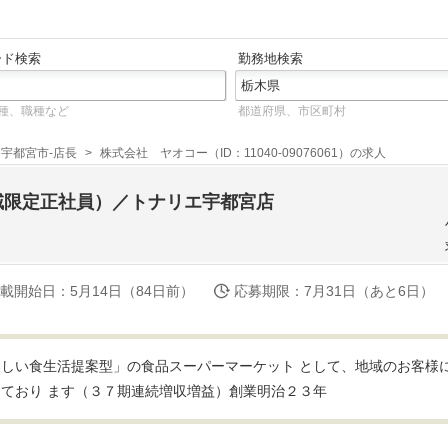
ード検索
勤務地検索
種、職種など
都道府県、市区町村
宇都宮市-店長
株式会社 ヤオコー（ID：11040-09076061）の求人
域限定正社員）／トナリエ宇都宮店
載開始日
：5月14日（84日前）
応募期限
：7月31日（あと6日）
しい食生活提案型」の食品スーパーマーケット として、地域のお客様
ており ます（３７期連続増収増益）創業明治２３年