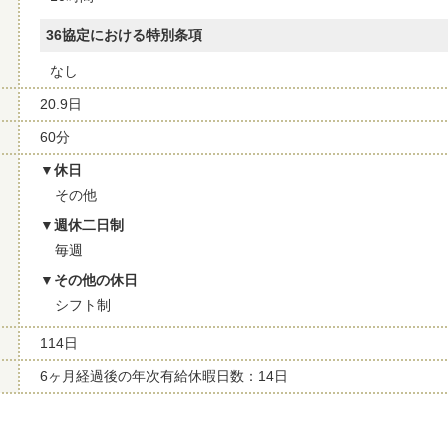
36協定における特別条項
なし
20.9日
60分
休日
その他
週休二日制
毎週
その他の休日
シフト制
114日
6ヶ月経過後の年次有給休暇日数：14日