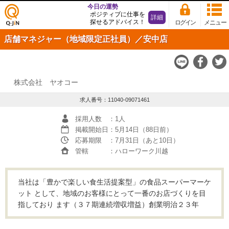
今日の運勢
ポジティブに仕事を
詳細
探せるアドバイス！
ログイン
メニュー
仕事
店舗マネジャー（地域限定正社員）／安中店
探し
の求
人サ
イト
Q-JiN
株式会社 ヤオコー
求人番号：11040-09071461
採用人数
：1人
掲載開始日
：5月14日（88日前）
応募期限
：7月31日（あと10日）
管轄
：ハローワーク川越
当社は「豊かで楽しい食生活提案型」の食品スーパーマーケ
ット として、地域のお客様にとって一番のお店づくりを目
指しており ます（３７期連続増収増益）創業明治２３年