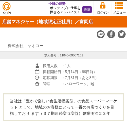
今日の運勢
ポジティブに仕事を
詳細
探せるアドバイス！
ログイン
メニュー
仕事
店舗マネジャー（地域限定正社員）／富岡店
探し
の求
人サ
イト
Q-JiN
株式会社 ヤオコー
求人番号：11040-09067161
採用人数
：1人
掲載開始日
：5月14日（86日前）
応募期限
：7月31日（あと8日）
管轄
：ハローワーク川越
当社は「豊かで楽しい食生活提案型」の食品スーパーマーケ
ット として、地域のお客様にとって一番のお店づくりを目
指しており ます（３７期連続増収増益）創業明治２３年