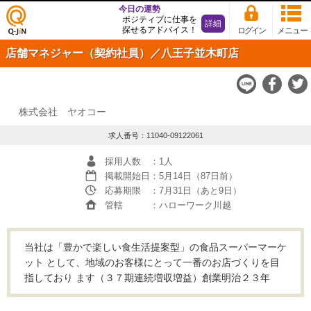
今日の運勢
ポジティブに仕事を
詳細
探せるアドバイス！
ログイン
メニュー
仕事
店舗マネジャー（契約社員）／八王子並木町店
探し
の求
人サ
イト
Q-JiN
株式会社 ヤオコー
求人番号：11040-09122061
採用人数
：1人
掲載開始日
：5月14日（87日前）
応募期限
：7月31日（あと9日）
管轄
：ハローワーク川越
当社は「豊かで楽しい食生活提案型」の食品スーパーマーケ
ット として、地域のお客様にとって一番のお店づくりを目
指しており ます（３７期連続増収増益）創業明治２３年