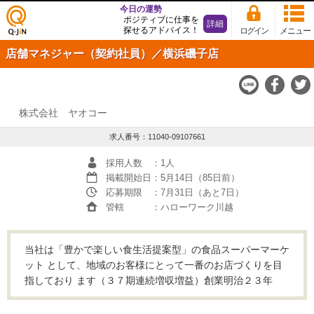
今日の運勢
ポジティブに仕事を
詳細
探せるアドバイス！
ログイン
メニュー
仕事
店舗マネジャー（契約社員）／横浜磯子店
探し
の求
人サ
イト
Q-JiN
株式会社 ヤオコー
求人番号：11040-09107661
採用人数
：1人
掲載開始日
：5月14日（85日前）
応募期限
：7月31日（あと7日）
管轄
：ハローワーク川越
当社は「豊かで楽しい食生活提案型」の食品スーパーマーケ
ット として、地域のお客様にとって一番のお店づくりを目
指しており ます（３７期連続増収増益）創業明治２３年