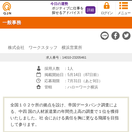
今日の運勢
ポジティブに仕事を
詳細
探せるアドバイス！
ログイン
メニュー
仕事
一般事務
探し
の求
人サ
イト
Q-JiN
株式会社 ワークスタッフ 横浜営業所
求人番号：14010-23205461
採用人数
：1人
掲載開始日
：5月14日（87日前）
応募期限
：7月31日（あと9日）
管轄
：ハローワーク横浜
全国１０２ケ所の拠点を設け、帝国データバンク調査によ
る、中四 国の人材派遣業の年間売上高の調査で１位を獲得
いたしました。社 会における責任を胸に更なる飛躍を目指
して参ります。