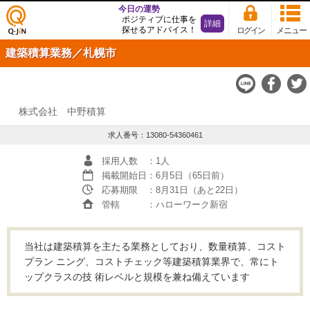
今日の運勢
ポジティブに仕事を
詳細
探せるアドバイス！
ログイン
メニュー
仕事
建築積算業務／札幌市
探し
の求
人サ
イト
Q-JiN
株式会社 中野積算
求人番号：13080-54360461
採用人数
：1人
掲載開始日
：6月5日（65日前）
応募期限
：8月31日（あと22日）
管轄
：ハローワーク新宿
当社は建築積算を主たる業務としており、数量積算、コスト
プラン ニング、コストチェック等建築積算業界で、常にト
ップクラスの技 術レベルと規模を兼ね備えています