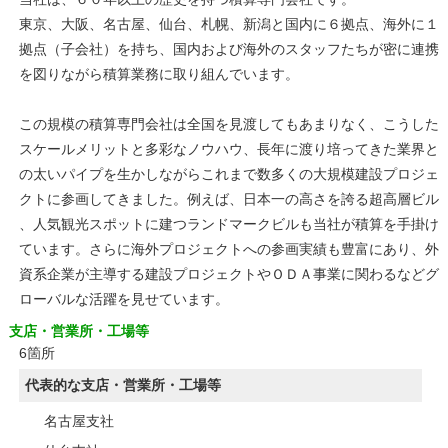
東京、大阪、名古屋、仙台、札幌、新潟と国内に６拠点、海外に１
拠点（子会社）を持ち、国内および海外のスタッフたちが密に連携
を図りながら積算業務に取り組んでいます。
この規模の積算専門会社は全国を見渡してもあまりなく、こうした
スケールメリットと多彩なノウハウ、長年に渡り培ってきた業界と
の太いパイプを生かしながらこれまで数多くの大規模建設プロジェ
クトに参画してきました。例えば、日本一の高さを誇る超高層ビル
、人気観光スポットに建つランドマークビルも当社が積算を手掛け
ています。さらに海外プロジェクトへの参画実績も豊富にあり、外
資系企業が主導する建設プロジェクトやＯＤＡ事業に関わるなどグ
ローバルな活躍を見せています。
支店・営業所・工場等
6箇所
代表的な支店・営業所・工場等
名古屋支社