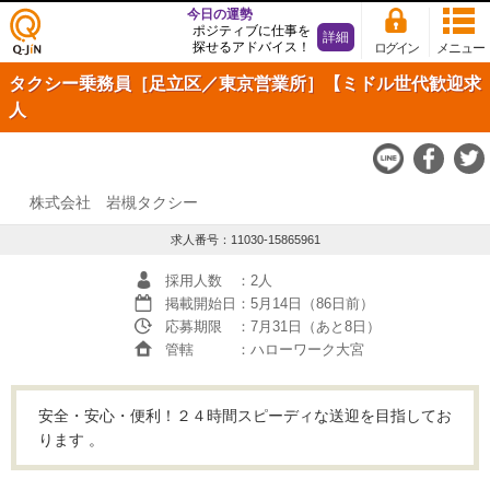
今日の運勢
ポジティブに仕事を
詳細
探せるアドバイス！
ログイン
メニュー
仕事
タクシー乗務員［足立区／東京営業所］【ミドル世代歓迎求
探し
の求
人
人サ
イト
Q-JiN
株式会社 岩槻タクシー
求人番号：11030-15865961
採用人数
：2人
掲載開始日
：5月14日（86日前）
応募期限
：7月31日（あと8日）
管轄
：ハローワーク大宮
安全・安心・便利！２４時間スピーディな送迎を目指してお
ります 。