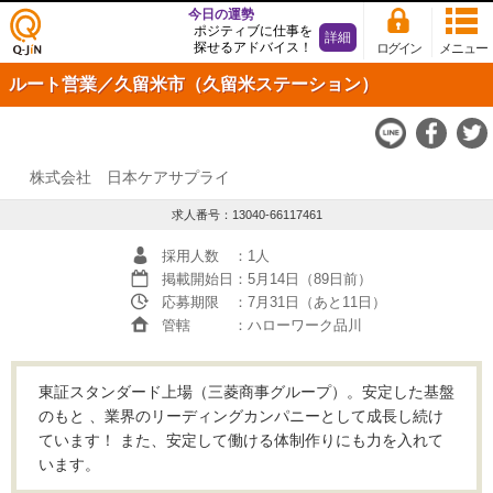
今日の運勢
ポジティブに仕事を
詳細
探せるアドバイス！
ログイン
メニュー
仕事
ルート営業／久留米市（久留米ステーション）
探し
の求
人サ
イト
Q-JiN
株式会社 日本ケアサプライ
求人番号：13040-66117461
採用人数
：1人
掲載開始日
：5月14日（89日前）
応募期限
：7月31日（あと11日）
管轄
：ハローワーク品川
東証スタンダード上場（三菱商事グループ）。安定した基盤
のもと 、業界のリーディングカンパニーとして成長し続け
ています！ また、安定して働ける体制作りにも力を入れて
います。