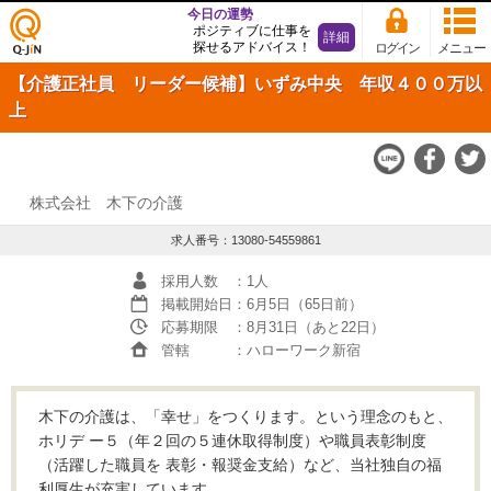
今日の運勢
ポジティブに仕事を
詳細
探せるアドバイス！
ログイン
メニュー
仕事
【介護正社員 リーダー候補】いずみ中央 年収４００万以
探し
の求
上
人サ
イト
Q-JiN
株式会社 木下の介護
求人番号：13080-54559861
採用人数
：1人
掲載開始日
：6月5日（65日前）
応募期限
：8月31日（あと22日）
管轄
：ハローワーク新宿
木下の介護は、「幸せ」をつくります。という理念のもと、
ホリデ ー５（年２回の５連休取得制度）や職員表彰制度
（活躍した職員を 表彰・報奨金支給）など、当社独自の福
利厚生が充実しています。