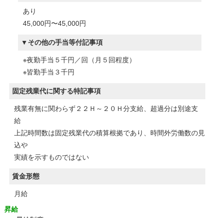
あり
45,000円〜45,000円
その他の手当等付記事項
※夜勤手当５千円／回（月５回程度）
※皆勤手当３千円
固定残業代に関する特記事項
残業有無に関わらず２２Ｈ～２０Ｈ分支給、超過分は別途支
給
上記時間数は固定残業代の積算根拠であり、時間外労働数の見
込や
実績を示すものではない
賃金形態
月給
昇給