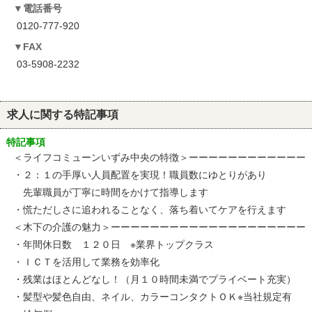
電話番号
0120-777-920
FAX
03-5908-2232
求人に関する特記事項
特記事項
＜ライフコミューンいずみ中央の特徴＞ーーーーーーーーーーーー
・２：１の手厚い人員配置を実現！職員数にゆとりがあり
先輩職員が丁寧に時間をかけて指導します
・慌ただしさに追われることなく、落ち着いてケアを行えます
＜木下の介護の魅力＞ーーーーーーーーーーーーーーーーーーーー
・年間休日数 １２０日 ※業界トップクラス
・ＩＣＴを活用して業務を効率化
・残業はほとんどなし！（月１０時間未満でプライベート充実）
・髪型や髪色自由、ネイル、カラーコンタクトＯＫ※当社規定有