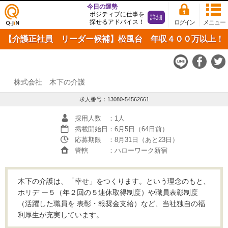
今日の運勢
ポジティブに仕事を
詳細
探せるアドバイス！
ログイン
メニュー
仕事
【介護正社員 リーダー候補】松風台 年収４００万以上！
探し
の求
人サ
イト
Q-JiN
株式会社 木下の介護
求人番号：13080-54562661
採用人数
：1人
掲載開始日
：6月5日（64日前）
応募期限
：8月31日（あと23日）
管轄
：ハローワーク新宿
木下の介護は、「幸せ」をつくります。という理念のもと、
ホリデ ー５（年２回の５連休取得制度）や職員表彰制度
（活躍した職員を 表彰・報奨金支給）など、当社独自の福
利厚生が充実しています。