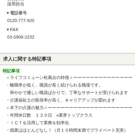
サイヨウタントウ
採用担当
電話番号
0120-777-920
FAX
03-5908-2232
求人に関する特記事項
特記事項
＜ライフコミューン松風台の特徴＞ーーーーーーーーーーーーーー
・離職率が低く、職員が長く続けられる職場です。
和やかで優しい職員ばかりで、丁寧なサポートが受けられます
・介護福祉士の取得率が高く、キャリアアップが図れます
＜木下の介護の魅力＞ーーーーーーーーーーーーーーーーーーーー
・年間休日数 １２０日 ※業界トップクラス
・ＩＣＴを活用して業務を効率化
・残業はほとんどなし！（月１０時間未満でプライベート充実）