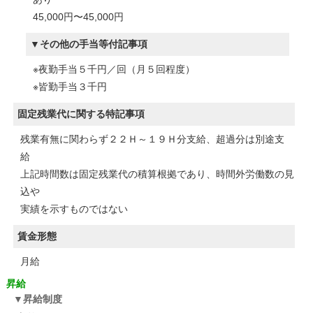
45,000円〜45,000円
その他の手当等付記事項
※夜勤手当５千円／回（月５回程度）
※皆勤手当３千円
固定残業代に関する特記事項
残業有無に関わらず２２Ｈ～１９Ｈ分支給、超過分は別途支
給
上記時間数は固定残業代の積算根拠であり、時間外労働数の見
込や
実績を示すものではない
賃金形態
月給
昇給
昇給制度